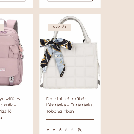
á
r
s
t
l
é
é
r
á
k
t
r
e
é
l
Akciós
k
é
e
s
l
é
s
yuszifüles
Dollcini Női műbőr
tizsák –
Kézitáska – Futártáska,
ízálló
Több Színben
ka
6
(6)