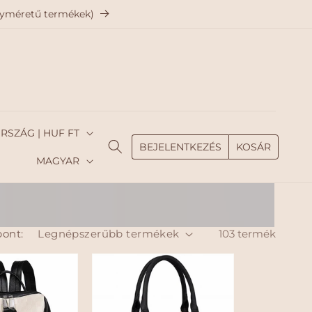
agyméretű termékek)
MAGYARORSZÁG | HUF FT
BEJELENTKEZÉS
KOSÁR
N
MAGYAR
y
e
l
ont:
103 termék
v