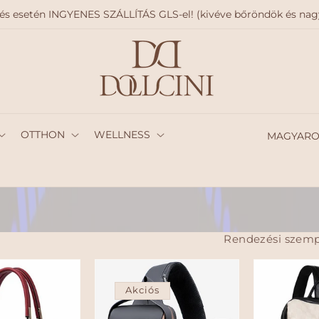
delés esetén INGYENES SZÁLLÍTÁS GLS-el! (kivéve bőröndök és n
O
OTTHON
WELLNESS
r
s
z
á
Rendezési szemp
g
/
Akciós
r