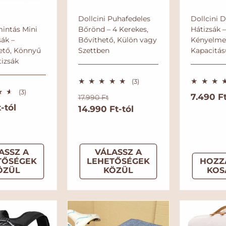
Dollcini Puhafedeles
Dollcini 
intás Mini
Bőrönd – 4 Kerekes,
Hátizsák –
sák –
Bővíthető, Külön vagy
Kényelme
ető, Könnyű
Szettben
Kapacitás
tizsák
3
(3)
ö
3
(3)
N
A
N
7.490 F
17.990 Ft
s
ö
-tól
s
o
14.990 Ft-tól
k
o
s
z
s
r
c
r
e
z
m
i
m
s
e
é
s
á
ó
á
r
ASSZ A
VÁLASSZ A
é
l
s
l
t
r
TŐSÉGEK
LEHETŐSÉGEK
HOZZ
é
á
á
á
t
ÖZÜL
KÖZÜL
KOS
k
é
r
r
r
e
k
l
e
é
l
s
é
s