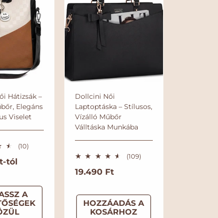
ői Hátizsák –
Dollcini Női
űbőr, Elegáns
Laptoptáska – Stílusos,
us Viselet
Vízálló Műbőr
Válltáska Munkába
1
(10)
0
1
(109)
t-tól
ö
0
N
19.490 Ft
s
9
s
ö
o
z
s
ASSZ A
r
e
s
TŐSÉGEK
HOZZÁADÁS A
s
m
z
ÖZÜL
KOSÁRHOZ
é
e