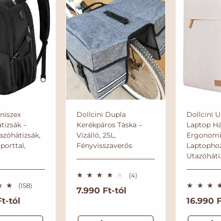
Uniszex
Dollcini Dupla
Dollcini U
tizsák –
Kerékpáros Táska –
Laptop Há
azóhátizsák,
Vízálló, 25L,
Ergonomik
porttal,
Fényvisszaverős
Laptophoz
Utazóháti
4
(4)
ö
1
(158)
N
7.990 Ft-tól
s
5
t-tól
N
16.990 F
s
o
8
z
ö
o
r
e
s