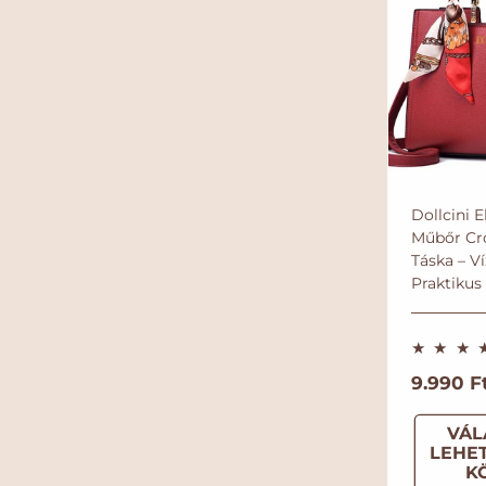
Dollcini 
Műbőr Cr
Táska – Ví
Praktikus
N
9.990 Ft
o
VÁL
r
LEHE
m
K