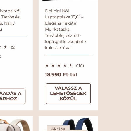
Divatos Női
Dollcini Női
 Tartós és
Laptoptáska 15,6” –
s, Nagy
Elegáns Fekete
ú
Munkatáska,
Továbbfejlesztett-
lopásgátló zsebbel +
5
(5)
kulcstartóval
ö
t
s
s
1
(110)
z
1
e
N
18.990 Ft-tól
0
s
ö
o
é
s
r
VÁLASSZ A
r
s
t
ÁADÁS A
LEHETŐSÉGEK
m
z
é
ÁRHOZ
KÖZÜL
e
k
á
s
e
l
é
l
r
á
é
t
s
r
é
Akciós
k