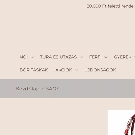
A
20.000 Ft feletti ren
TARTAL
OMHO
Z
NŐI
TÚRA ÉS UTAZÁS
FÉRFI
GYEREK
BŐR TÁSKÁK
AKCIÓK
ÚJDONSÁGOK
Kezdőlap
›
BAGS