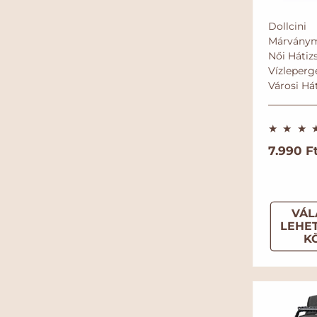
Dollcini
Márványm
Női Hátiz
Vízleperg
Városi Há
N
7.990 Ft
o
r
m
VÁL
á
LEHE
l
K
á
r