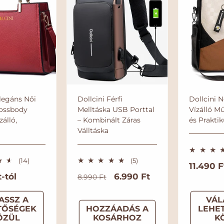
□
é
g
i
ó
Elegáns Női
Dollcini Férfi
Dollcini N
ossbody
Melltáska USB Porttal
Vízálló M
zálló,
– Kombinált Záras
és Praktik
Válltáska
1
5
(14)
(5)
N
11.490 F
4
ö
-tól
N
A
6.990 Ft
8.990 Ft
o
ö
s
s
s
o
k
r
s
z
ASSZ A
VÁL
r
c
m
z
e
TŐSÉGEK
HOZZÁADÁS A
LEHE
m
i
e
s
á
ÖZÜL
KOSÁRHOZ
K
s
é