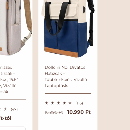
e
l
é
s
niszex
Dollcini Női Divatos
tizsák –
Hátizsák –
us, 15.6”
Többfunkciós, Vízálló
, Vízálló
Laptoptáska
zsák
1
(116)
1
4
(47)
N
A
10.990 Ft
16.990 Ft
6
7
t-tól
ö
o
k
ö
s
s
r
c
s
s