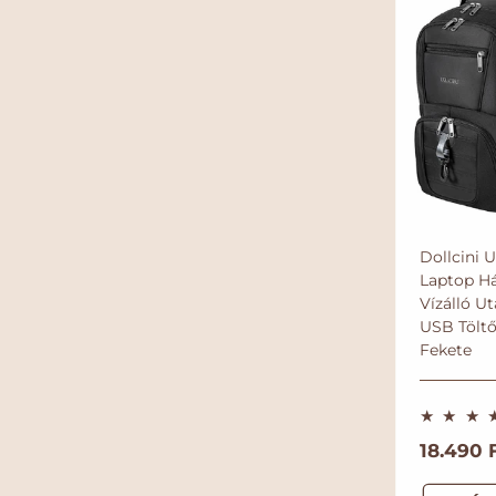
Dollcini 
Laptop Há
Vízálló Ut
USB Töltő
Fekete
N
18.490 F
o