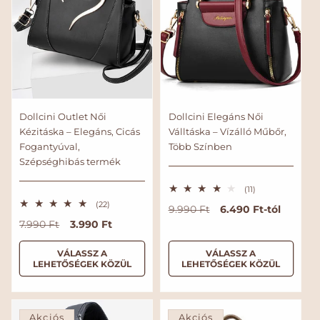
Dollcini Outlet Női
Dollcini Elegáns Női
Kézitáska – Elegáns, Cicás
Válltáska – Vízálló Műbőr,
Fogantyúval,
Több Színben
Szépséghibás termék
1
(11)
1
2
(22)
N
A
6.490 Ft-tól
9.990 Ft
ö
2
s
o
k
N
A
3.990 Ft
7.990 Ft
ö
s
s
r
c
o
k
z
s
e
m
i
r
c
VÁLASSZ A
VÁLASSZ A
z
s
LEHETŐSÉGEK KÖZÜL
LEHETŐSÉGEK KÖZÜL
e
á
ó
m
i
é
s
l
s
r
á
ó
é
t
á
á
l
s
r
é
t
r
r
á
á
k
é
Akciós
Akciós
e