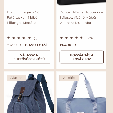
Dollcini Elegáns Női
Dollcini Női Laptoptáska –
Futártáska – Műbőr,
Stílusos, Vízálló Műbőr
Pillangós Medállal
Válltáska Munkába
5
1
(5)
(109)
ö
0
N
A
6.490 Ft-tól
N
19.490 Ft
8.490 Ft
s
9
s
ö
o
k
o
z
s
r
c
r
VÁLASSZ A
HOZZÁADÁS A
e
s
LEHETŐSÉGEK KÖZÜL
KOSÁRHOZ
s
z
m
i
m
é
e
á
ó
á
r
s
l
s
l
t
é
é
r
á
á
á
k
t
Akciós
Akciós
r
r
r
e
é
l
k
é
e
s
l
é
s