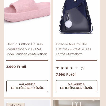
Dollcini Otthon Uniszex
Dollcini Alkalmi Női
Masszázspapucs – EVA,
Hátizsák – Praktikus és
Több Színben és Méretben
Tartós Utazáshoz
N
3.990 Ft-tól
6
(6)
o
ö
N
7.990 Ft-tól
s
r
s
o
m
z
r
VÁLASSZ A
VÁLASSZ A
e
á
LEHETŐSÉGEK KÖZÜL
LEHETŐSÉGEK KÖZÜL
s
m
l
é
á
á
r
l
t
r
é
á
k
Akciós