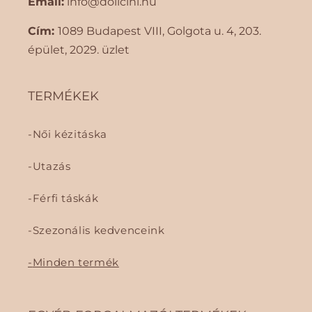
Email:
info@dollcini.hu
Cím:
1089 Budapest VIII, Golgota ​​u. 4, 203.
épület, 2029. üzlet
TERMÉKEK
Női kézitáska
Utazás
Férfi táskák
Szezonális kedvenceink
Minden termék