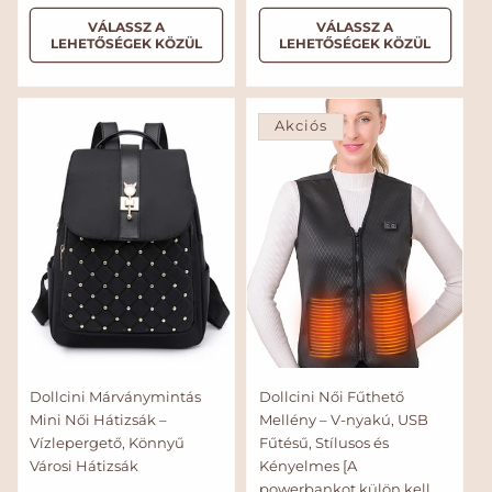
o
k
o
k
s
z
r
c
r
c
VÁLASSZ A
VÁLASSZ A
z
e
LEHETŐSÉGEK KÖZÜL
LEHETŐSÉGEK KÖZÜL
e
s
m
i
m
i
s
é
á
ó
á
ó
é
r
l
s
l
s
r
t
t
é
á
á
á
á
é
k
Akciós
r
r
r
r
k
e
e
l
l
é
é
s
s
Dollcini Márványmintás
Dollcini Női Fűthető
Mini Női Hátizsák –
Mellény – V-nyakú, USB
Vízlepergető, Könnyű
Fűtésű, Stílusos és
Városi Hátizsák
Kényelmes [A
powerbankot külön kell