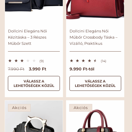
Dollcini Elegáns Női
Dollcini Elegáns Női
Kézitáska – 3 Részes
Műbőr Crossbody Táska –
Műbőr Szett
Vízálló, Praktikus
9
1
(9)
(14)
ö
4
N
A
3.990 Ft
N
9.990 Ft-tól
7.990 Ft
s
ö
s
s
o
k
o
z
s
r
c
r
VÁLASSZ A
VÁLASSZ A
e
z
LEHETŐSÉGEK KÖZÜL
LEHETŐSÉGEK KÖZÜL
s
e
m
i
m
é
s
á
ó
á
r
é
l
s
l
t
r
é
t
á
á
á
k
é
Akciós
Akciós
r
r
r
e
k
l
e
é
l
s
é
s