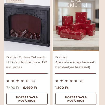
r
e
l
é
s
Dollcini Otthon Dekoratív
Dollcini
LED Kandallólámpa – USB
Ajándékcsomagolás (csak
és Elemes
bankkártyás fizetéssel)
6
2
(6)
(2)
ö
ö
N
A
6.490 Ft
N
1.500 Ft
7.490 Ft
s
s
s
s
o
k
o
z
z
r
c
r
HOZZÁADÁS A
HOZZÁADÁS A
e
e
KOSÁRHOZ
KOSÁRHOZ
s
s
m
i
m
é
é