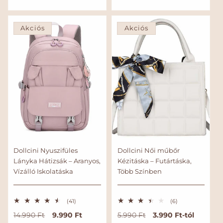
á
ó
á
r
r
l
s
l
t
t
é
é
á
á
á
k
k
Akciós
Akciós
r
r
r
e
e
l
l
é
é
s
s
Dollcini Nyuszifüles
Dollcini Női műbőr
Lányka Hátizsák – Aranyos,
Kézitáska – Futártáska,
Vízálló Iskolatáska
Több Színben
4
6
(41)
(6)
1
ö
N
A
9.990 Ft
N
A
3.990 Ft-tól
14.990 Ft
5.990 Ft
ö
s
s
s