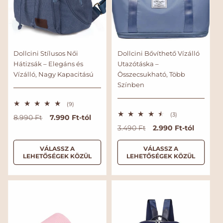
Dollcini Stílusos Női
Dollcini Bővíthető Vízálló
Hátizsák – Elegáns és
Utazótáska –
Vízálló, Nagy Kapacitású
Összecsukható, Több
Színben
9
(9)
ö
3
(3)
N
A
7.990 Ft-tól
8.990 Ft
s
ö
s
o
k
N
A
2.990 Ft-tól
3.490 Ft
s
z
s
r
c
o
k
e
z
s
m
i
r
c
VÁLASSZ A
VÁLASSZ A
e
é
LEHETŐSÉGEK KÖZÜL
LEHETŐSÉGEK KÖZÜL
s
á
ó
m
i
r
é
l
s
t
á
ó
r
é
á
á
l
s
t
k
é
r
r
á
á
e
k
l
r
r
e
é
l
s
é
s