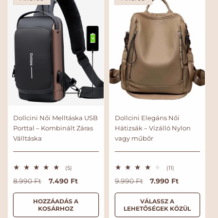
r
r
k
l
e
é
l
s
é
s
Dollcini Női Melltáska USB
Dollcini Elegáns Női
Porttal – Kombinált Záras
Hátizsák – Vízálló Nylon
Válltáska
vagy műbőr
5
1
(5)
(11)
ö
1
N
A
7.490 Ft
N
A
7.990 Ft
8.990 Ft
9.990 Ft
s
ö
s
s
o
k
o
k
z
s
r
c
r
c
HOZZÁADÁS A
VÁLASSZ A
e
z
KOSÁRHOZ
LEHETŐSÉGEK KÖZÜL
s
e
m
i
m
i
é
s