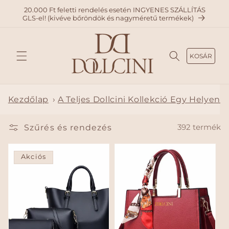
A
20.000 Ft feletti rendelés esetén INGYENES SZÁLLÍTÁS
TARTAL
GLS-el! (kivéve bőröndök és nagyméretű termékek)
OMHO
Z
KOSÁR
Kezdőlap
›
A Teljes Dollcini Kollekció Egy Helyen
Szűrés és rendezés
392 termék
Akciós