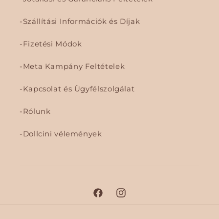
Szállítási Információk és Díjak
Fizetési Módok
Meta Kampány Feltételek
Kapcsolat és Ügyfélszolgálat
Rólunk
Dollcini vélemények
F
I
a
n