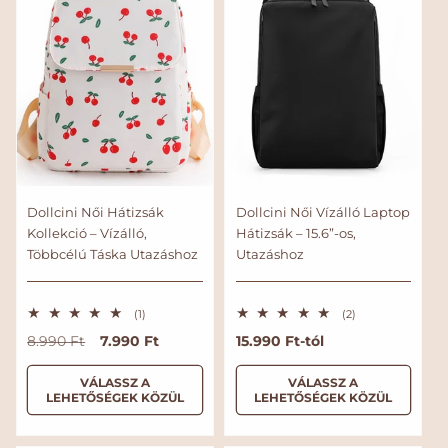
é
s
Dollcini Női Hátizsák
Dollcini Női Vízálló Laptop
Kollekció – Vízálló,
Hátizsák – 15.6”-os,
Többcélú Táska Utazáshoz
Utazáshoz
1
2
(1)
(2)
ö
ö
N
A
7.990 Ft
N
15.990 Ft-tól
8.990 Ft
s
s
s
s
o
k
o
z
z
r
c
r
VÁLASSZ A
VÁLASSZ A
e
e
LEHETŐSÉGEK KÖZÜL
LEHETŐSÉGEK KÖZÜL
s
s
m
i
m
é
é
á
ó
á
r
r
l
s
l
t
t