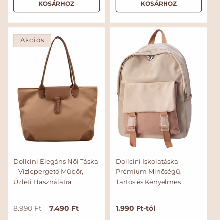
KOSÁRHOZ
KOSÁRHOZ
s
m
i
á
ó
é
á
ó
r
l
s
l
s
t
á
á
é
á
á
r
r
k
Akciós
r
r
e
l
é
s
Dollcini Elegáns Női Táska
Dollcini Iskolatáska –
– Vízlepergető Műbőr,
Prémium Minőségű,
Üzleti Használatra
Tartós és Kényelmes
N
A
7.490 Ft
N
1.990 Ft-tól
8.990 Ft
o
k
o