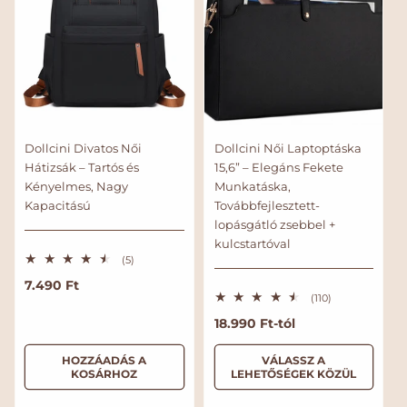
Dollcini Divatos Női
Dollcini Női Laptoptáska
Hátizsák – Tartós és
15,6” – Elegáns Fekete
Kényelmes, Nagy
Munkatáska,
Kapacitású
Továbbfejlesztett-
lopásgátló zsebbel +
kulcstartóval
5
(5)
ö
N
7.490 Ft
s
s
1
(110)
o
z
1
r
N
18.990 Ft-tól
e
0
s
ö
m
o
é
s
á
r
HOZZÁADÁS A
VÁLASSZ A
r
s
KOSÁRHOZ
LEHETŐSÉGEK KÖZÜL
l
t
z
m
é
e
á
á
k
s