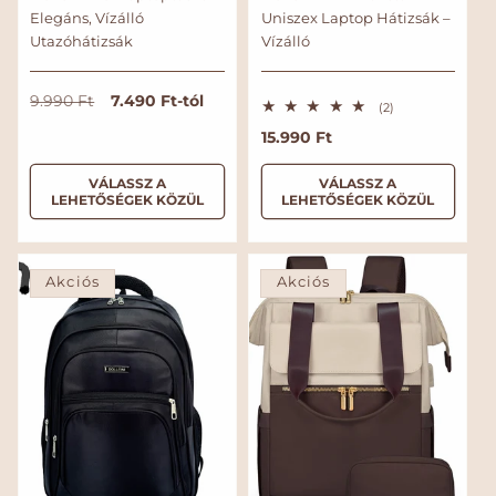
Elegáns, Vízálló
Uniszex Laptop Hátizsák –
Utazóhátizsák
Vízálló
N
A
7.490 Ft-tól
9.990 Ft
2
(2)
o
k
ö
N
15.990 Ft
s
r
c
s
o
m
i
z
r
VÁLASSZ A
VÁLASSZ A
e
á
ó
LEHETŐSÉGEK KÖZÜL
LEHETŐSÉGEK KÖZÜL
s
m
l
s
é
á
á
á
r
l
t
r
r
é
á
k
Akciós
Akciós
r
e
l
é
s