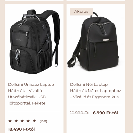
r
l
e
é
l
r
á
é
t
Akciós
r
s
é
k
e
l
é
s
Dollcini Uniszex Laptop
Dollcini Női Laptop
Hátizsák – Vízálló
Hátizsák 14”-os Laptophoz
Utazóhátizsák, USB
– Vízálló és Ergonomikus
Töltőporttal, Fekete
N
A
6.990 Ft-tól
10.990 Ft
o
k
1
(158)
r
c
5
N
18.490 Ft-tól
8
m
i