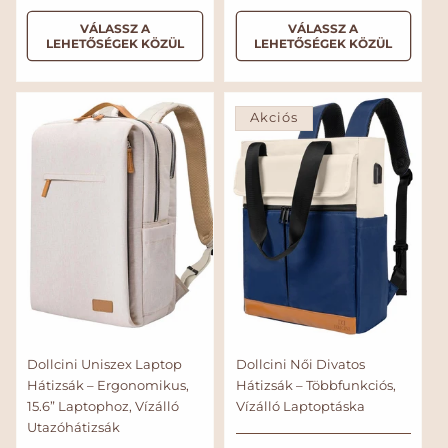
ö
o
á
ó
s
r
VÁLASSZ A
VÁLASSZ A
s
l
s
LEHETŐSÉGEK KÖZÜL
LEHETŐSÉGEK KÖZÜL
z
m
á
á
e
á
r
r
s
l
é
r
á
t
Akciós
r
é
k
e
l
é
s
Dollcini Uniszex Laptop
Dollcini Női Divatos
Hátizsák – Ergonomikus,
Hátizsák – Többfunkciós,
15.6” Laptophoz, Vízálló
Vízálló Laptoptáska
Utazóhátizsák