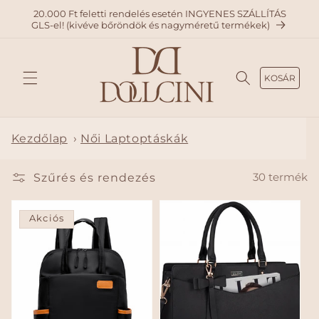
A
20.000 Ft feletti rendelés esetén INGYENES SZÁLLÍTÁS
TARTAL
GLS-el! (kivéve bőröndök és nagyméretű termékek)
OMHO
Z
KOSÁR
Kezdőlap
›
Női Laptoptáskák
Szűrés és rendezés
30 termék
Akciós