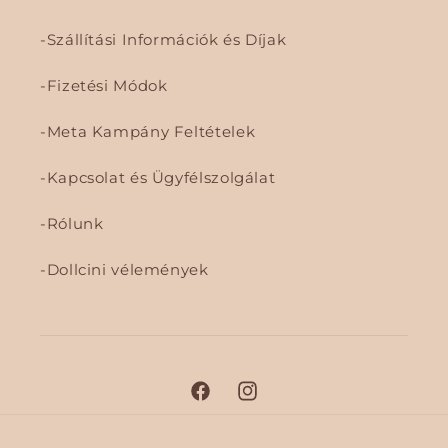
Szállítási Információk és Díjak
Fizetési Módok
Meta Kampány Feltételek
Kapcsolat és Ügyfélszolgálat
Rólunk
Dollcini vélemények
F
I
a
n