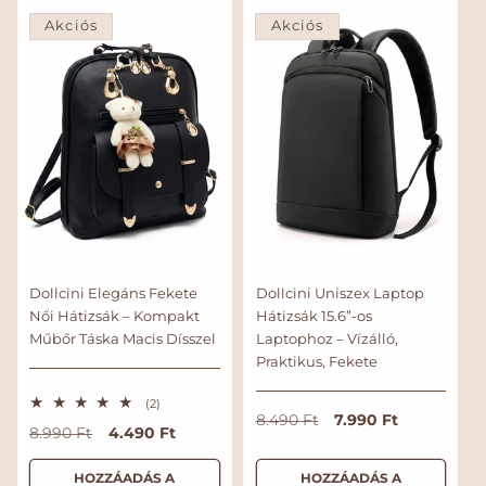
é
é
á
á
á
k
k
Akciós
Akciós
r
r
r
e
e
l
l
é
é
s
s
Dollcini Elegáns Fekete
Dollcini Uniszex Laptop
Női Hátizsák – Kompakt
Hátizsák 15.6”-os
Műbőr Táska Macis Dísszel
Laptophoz – Vízálló,
Praktikus, Fekete
2
(2)
N
A
7.990 Ft
8.490 Ft
ö
N
A
4.490 Ft
8.990 Ft
s
o
k
s
o
k
r
c
z
r
c
HOZZÁADÁS A
HOZZÁADÁS A
e
m
i