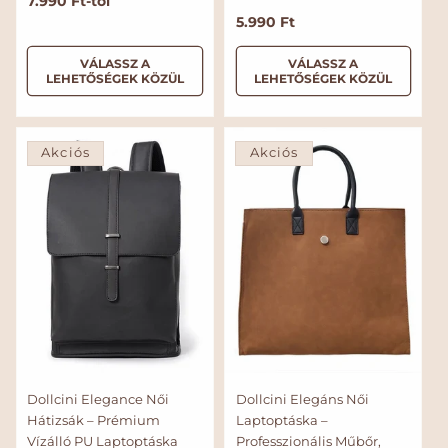
N
7.990 Ft-tól
o
N
5.990 Ft
r
o
m
r
VÁLASSZ A
VÁLASSZ A
LEHETŐSÉGEK KÖZÜL
LEHETŐSÉGEK KÖZÜL
á
m
l
á
á
l
r
á
Akciós
Akciós
r
Dollcini Elegance Női
Dollcini Elegáns Női
Hátizsák – Prémium
Laptoptáska –
Vízálló PU Laptoptáska
Professzionális Műbőr,