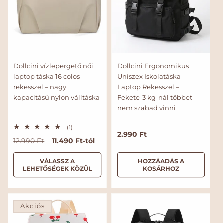
Dollcini vízlepergető női
Dollcini Ergonomikus
laptop táska 16 colos
Uniszex Iskolatáska
rekesszel – nagy
Laptop Rekesszel –
kapacitású nylon válltáska
Fekete-3 kg-nál többet
nem szabad vinni
1
(1)
N
2.990 Ft
ö
N
A
11.490 Ft-tól
12.990 Ft
s
o
s
o
k
r
z
r
c
VÁLASSZ A
HOZZÁADÁS A
e
m
LEHETŐSÉGEK KÖZÜL
KOSÁRHOZ
s
m
i
á
é
á
ó
r
l
l
s
t
á
é
á
á
r
k
Akciós
r
r
e
l