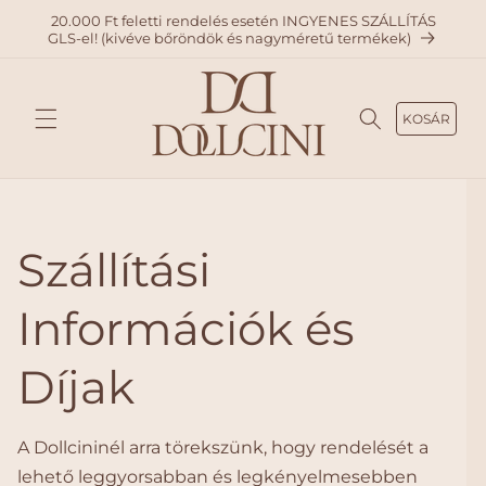
A
20.000 Ft feletti rendelés esetén INGYENES SZÁLLÍTÁS
TARTAL
GLS-el! (kivéve bőröndök és nagyméretű termékek)
OMHO
Z
KOSÁR
Szállítási
Információk és
Díjak
A Dollcininél arra törekszünk, hogy rendelését a
lehető leggyorsabban és legkényelmesebben