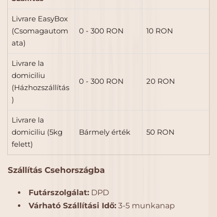
Livrare EasyBox
(Csomagautom
0 - 300 RON
10 RON
ata)
Livrare la
domiciliu
0 - 300 RON
20 RON
(Házhozszállítás
)
Livrare la
domiciliu (5kg
Bármely érték
50 RON
felett)
Szállítás Csehországba
Futárszolgálat:
DPD
Várható Szállítási Idő:
3-5 munkanap