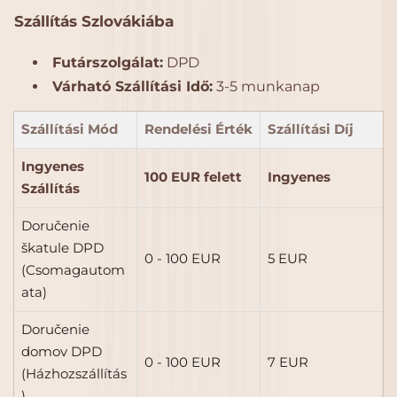
Szállítás Szlovákiába
Futárszolgálat:
DPD
Várható Szállítási Idő:
3-5 munkanap
Szállítási Mód
Rendelési Érték
Szállítási Díj
Ingyenes
100 EUR felett
Ingyenes
Szállítás
Doručenie
škatule DPD
0 - 100 EUR
5 EUR
(Csomagautom
ata)
Doručenie
domov DPD
0 - 100 EUR
7 EUR
(Házhozszállítás
)