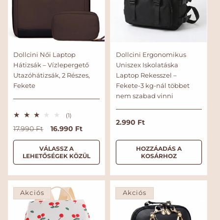
Dollcini Női Laptop
Dollcini Ergonomikus
Hátizsák – Vízlepergető
Uniszex Iskolatáska
Utazóhátizsák, 2 Részes,
Laptop Rekesszel –
Fekete
Fekete-3 kg-nál többet
nem szabad vinni
1
(1)
N
2.990 Ft
ö
N
A
16.990 Ft
17.990 Ft
s
o
s
o
k
r
z
r
c
VÁLASSZ A
HOZZÁADÁS A
e
m
LEHETŐSÉGEK KÖZÜL
KOSÁRHOZ
s
m
i
á
é
á
ó
r
l
l
s
t
á
é
á
á
r
k
Akciós
Akciós
r
r
e
l
é
s