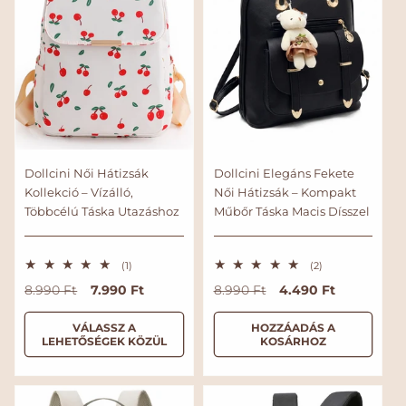
Dollcini Női Hátizsák
Dollcini Elegáns Fekete
Kollekció – Vízálló,
Női Hátizsák – Kompakt
Többcélú Táska Utazáshoz
Műbőr Táska Macis Dísszel
1
2
(1)
(2)
ö
ö
N
A
7.990 Ft
N
A
4.490 Ft
8.990 Ft
8.990 Ft
s
s
s
s
o
k
o
k
z
z
r
c
r
c
VÁLASSZ A
HOZZÁADÁS A
e
e
LEHETŐSÉGEK KÖZÜL
KOSÁRHOZ
s
s
m
i
m
i
é
é
á
ó
á
ó
r
r
l
s
l
s
t
t
é
é
á
á
á
á
k
k