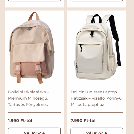
é
é
á
á
r
r
l
l
t
t
é
é
á
á
k
k
r
r
e
e
l
l
é
é
s
s
Dollcini Iskolatáska –
Dollcini Uniszex Laptop
Prémium Minőségű,
Hátizsák – Vízálló, Könnyű,
Tartós és Kényelmes
14"-os Laptophoz
N
1.990 Ft-tól
N
7.990 Ft-tól
o
o
r
r
VÁLASSZ A
VÁLASSZ A