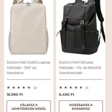
r
r
r
r
e
e
l
l
é
é
s
s
Dollcini Női Vízálló Laptop
Dollcini Férfi Stílusos
Hátizsák – 15.6”-os,
Hátizsák – Víz- és Karcálló
Utazáshoz
Utazóhátizsák
2
1
(2)
(1)
ö
ö
N
16.990 Ft
N
6.490 Ft
s
s
s
s
o
o
z
z
r
r
VÁLASSZ A
HOZZÁADÁS A
e
e
LEHETŐSÉGEK KÖZÜL
KOSÁRHOZ
s
s
m
m