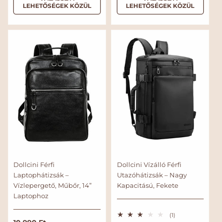
LEHETŐSÉGEK KÖZÜL
LEHETŐSÉGEK KÖZÜL
m
m
á
á
l
l
á
á
r
r
Dollcini Férfi
Dollcini Vízálló Férfi
Laptophátizsák –
Utazóhátizsák – Nagy
Vízlepergető, Műbőr, 14”
Kapacitású, Fekete
Laptophoz
1
(1)
ö