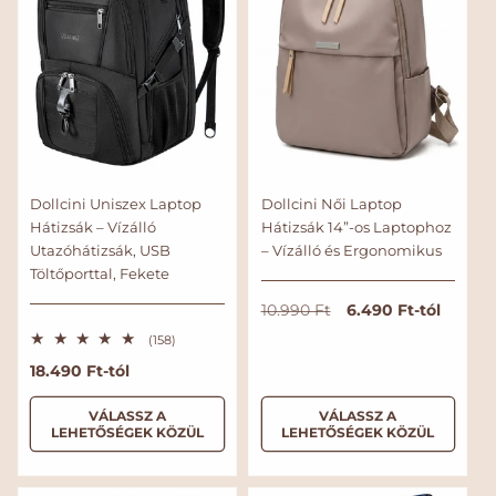
Dollcini Uniszex Laptop
Dollcini Női Laptop
Hátizsák – Vízálló
Hátizsák 14”-os Laptophoz
Utazóhátizsák, USB
– Vízálló és Ergonomikus
Töltőporttal, Fekete
N
A
6.490 Ft-tól
10.990 Ft
o
k
1
(158)
r
c
5
N
18.490 Ft-tól
8
m
i
ö
o
á
ó
s
r
VÁLASSZ A
VÁLASSZ A
s
l
s
LEHETŐSÉGEK KÖZÜL
LEHETŐSÉGEK KÖZÜL
z
m
á
á
e
á
r
r
s
l
é
r