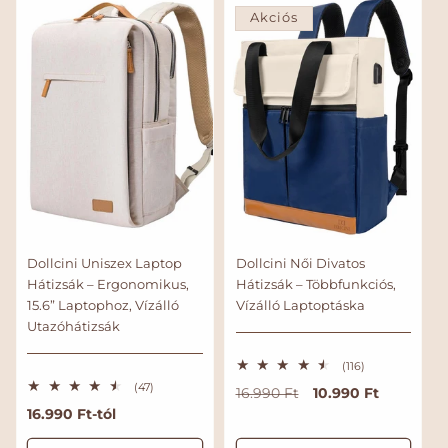
á
t
Akciós
r
é
k
e
l
é
s
Dollcini Uniszex Laptop
Dollcini Női Divatos
Hátizsák – Ergonomikus,
Hátizsák – Többfunkciós,
15.6” Laptophoz, Vízálló
Vízálló Laptoptáska
Utazóhátizsák
1
(116)
1
4
(47)
N
A
10.990 Ft
16.990 Ft
6
7
ö
o
k
N
16.990 Ft-tól
ö
s
s
r
c
o
s
s