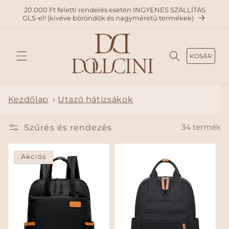
A
20.000 Ft feletti rendelés esetén INGYENES SZÁLLÍTÁS
TARTAL
GLS-el! (kivéve bőröndök és nagyméretű termékek)
OMHO
Z
KOSÁR
Kezdőlap
›
Utazó hátizsákok
Szűrés és rendezés
34 termék
Akciós