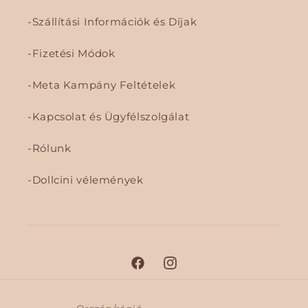
Szállítási Információk és Díjak
Fizetési Módok
Meta Kampány Feltételek
Kapcsolat és Ügyfélszolgálat
Rólunk
Dollcini vélemények
F
I
a
n
c
s