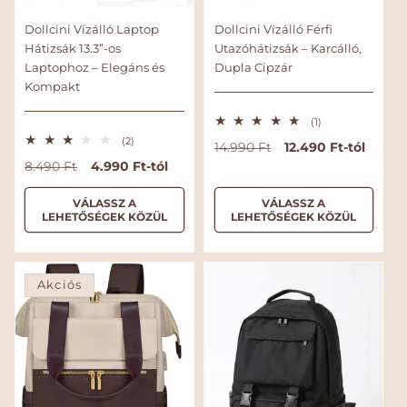
Dollcini Vízálló Laptop
Dollcini Vízálló Férfi
Hátizsák 13.3”-os
Utazóhátizsák – Karcálló,
Laptophoz – Elegáns és
Dupla Cipzár
Kompakt
1
(1)
ö
2
(2)
N
A
12.490 Ft-tól
14.990 Ft
s
ö
s
o
k
N
A
4.990 Ft-tól
8.490 Ft
s
z
s
r
c
o
k
e
z
s
m
i
r
c
VÁLASSZ A
VÁLASSZ A
e
é
LEHETŐSÉGEK KÖZÜL
LEHETŐSÉGEK KÖZÜL
s
á
ó
m
i
r
é
l
s
t
á
ó
r
é
á
á
l
s
t
k
é
r
r
á
á
e
k
Akciós
l
r
r
e
é
l
s
é
s