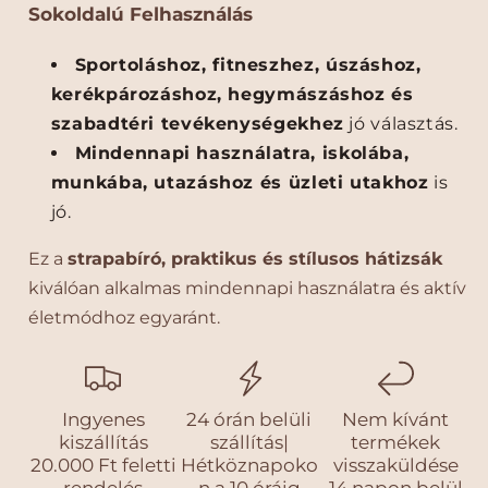
k
l
Sokoldalú Felhasználás
e
é
n
s
Sportoláshoz, fitneszhez, úszáshoz,
t
e
kerékpározáshoz, hegymászáshoz és
é
szabadtéri tevékenységekhez
jó választás.
s
e
Mindennapi használatra, iskolába,
munkába, utazáshoz és üzleti utakhoz
is
jó.
Ez a
strapabíró, praktikus és stílusos hátizsák
kiválóan alkalmas mindennapi használatra és aktív
életmódhoz egyaránt.
Ingyenes
24 órán belüli
Nem kívánt
kiszállítás
szállítás|
termékek
20.000 Ft feletti
Hétköznapoko
visszaküldése
rendelés
n a 10 óráig
14 napon belül