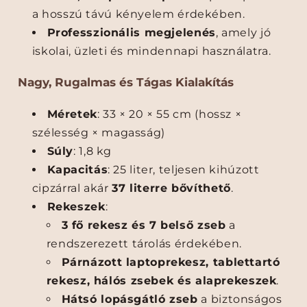
t
t
a hosszú távú kényelem érdekében.
á
á
s
s
Professzionális megjelenés
, amely jó
ú
ú
iskolai, üzleti és mindennapi használatra.
,
,
V
V
Nagy, Rugalmas és Tágas Kialakítás
í
í
z
z
Méretek
: 33 × 20 × 55 cm (hossz ×
á
á
szélesség × magasság)
l
l
Súly
: 1,8 kg
l
l
ó
ó
Kapacitás
: 25 liter, teljesen kihúzott
,
,
cipzárral akár
37 literre bővíthető
.
U
U
Rekeszek
:
S
S
3 fő rekesz és 7 belső zseb
a
B
B
-
-
rendszerezett tárolás érdekében.
P
P
Párnázott laptoprekesz, tablettartó
o
o
rekesz, hálós zsebek és alaprekeszek
.
r
r
Hátsó lopásgátló zseb
a biztonságos
t
t