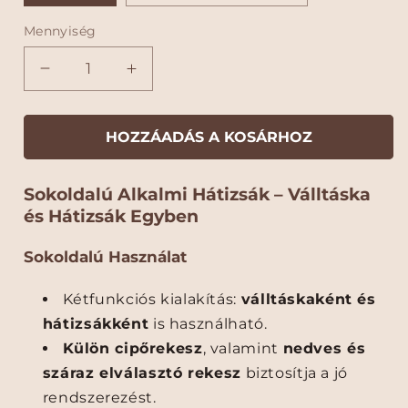
á
á
o
k
e
n
e
r
r
Mennyiség
z
l
é
a
D
D
s
t
o
o
:
l
l
l
l
HOZZÁADÁS A KOSÁRHOZ
c
c
i
i
Sokoldalú Alkalmi Hátizsák – Válltáska
n
n
és Hátizsák Egyben
i
i
F
F
Sokoldalú Használat
é
é
r
r
f
f
Kétfunkciós kialakítás:
válltáskaként és
i
i
hátizsákként
is használható.
U
U
Külön cipőrekesz
, valamint
nedves és
t
t
száraz elválasztó rekesz
biztosítja a jó
a
a
z
z
rendszerezést.