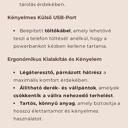
t
t
tárolás érdekében.
a
a
l
l
Kényelmes Külső USB-Port
m
m
e
e
Beépített
töltőkábel
, amely lehetővé
n
n
teszi a telefon töltését anélkül, hogy a
n
n
powerbankot kézben kellene tartania.
y
y
i
i
Ergonómikus Kialakítás és Kényelem
s
s
é
é
Légáteresztő, párnázott hátrész
a
g
g
é
é
maximális komfort érdekében.
n
n
Állítható derék- és vállpántok
, amelyek
e
e
csökkentik a vállra nehezedő terhelést
.
k
k
Tartós, könnyű anyag
, amely biztosítja a
c
n
hosszú élettartamot és kényelmes
s
ö
ö
v
használatot.
k
e