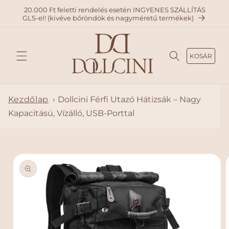
A
20.000 Ft feletti rendelés esetén INGYENES SZÁLLÍTÁS
TARTAL
GLS-el! (kivéve bőröndök és nagyméretű termékek)
OMHO
Z
KOSÁR
Kezdőlap
›
Dollcini Férfi Utazó Hátizsák – Nagy
Kapacitású, Vízálló, USB-Porttal
KIHAGY
ÁS, ÉS
UGRÁS
A
TERMÉ
KADAT
OKRA