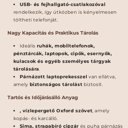
ó
ó
USB- és fejhallgató-csatlakozóval
H
H
rendelkezik, így útközben is kényelmesen
á
á
töltheti telefonját.
t
t
i
i
Nagy Kapacitás és Praktikus Tárolás
z
z
s
s
Ideális
ruhák, mobiltelefonok,
á
á
k
k
pénztárcák, laptopok, cipők, esernyők,
–
–
kulacsok és egyéb személyes tárgyak
N
N
tárolására
.
a
a
Párnázott laptoprekesszel
van ellátva,
g
g
y
y
amely
biztonságos tárolást
biztosít.
K
K
a
a
Tartós és Időjárásálló Anyag
p
p
a
a
, vízlepergető Oxford szövet
, amely
c
c
kopás- és karcálló.
i
i
Sima, strapabíró cipzár
és puha párnázás