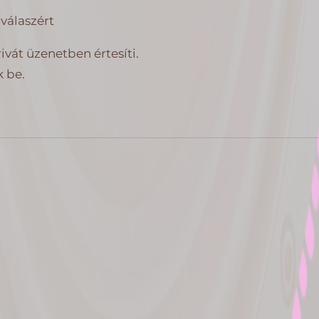
válaszért
vát üzenetben értesíti.
 be.