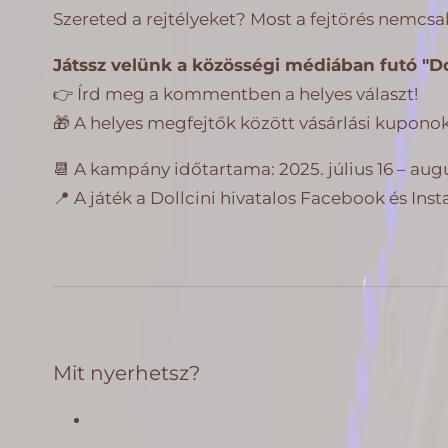
Szereted a rejtélyeket? Most a fejtörés nemcs
Játssz velünk a közösségi médiában futó "Dol
👉 Írd meg a kommentben a helyes választ!
🎁 A helyes megfejtők között vásárlási kupono
📆 A kampány időtartama: 2025. július 16 – augu
📍 A játék a Dollcini hivatalos Facebook és Inst
Mit nyerhetsz?