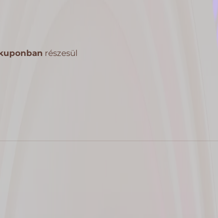
kuponban
részesül