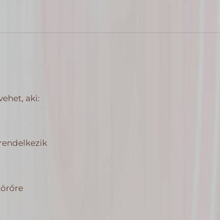
ehet, aki:
rendelkezik
törőre