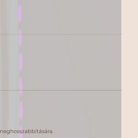
ék meghosszabbítására.