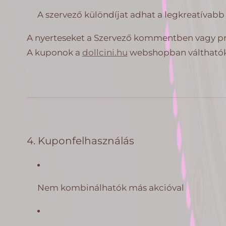
A szervező különdíjat adhat a legkreatívabb 
A nyerteseket a Szervező kommentben vagy pri
A kuponok a
dollcini.hu
webshopban válthatók
4. Kuponfelhasználás
Nem kombinálhatók más akcióval