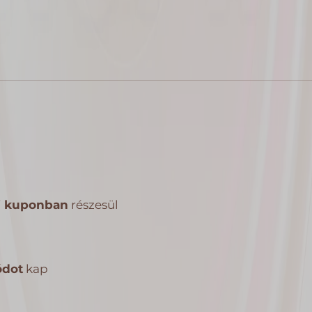
si kuponban
részesül
ódot
kap