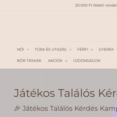
A
20.000 Ft feletti ren
TARTAL
OMHO
Z
NŐI
TÚRA ÉS UTAZÁS
FÉRFI
GYEREK
BŐR TÁSKÁK
AKCIÓK
ÚJDONSÁGOK
Játékos Találós Ké
🎉 Játékos Találós Kérdés Kam