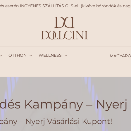
delés esetén INGYENES SZÁLLÍTÁS GLS-el! (kivéve bőröndök és n
O
OTTHON
WELLNESS
r
s
z
á
rdés Kampány – Nyerj 
g
/
pány – Nyerj Vásárlási Kupont!
r