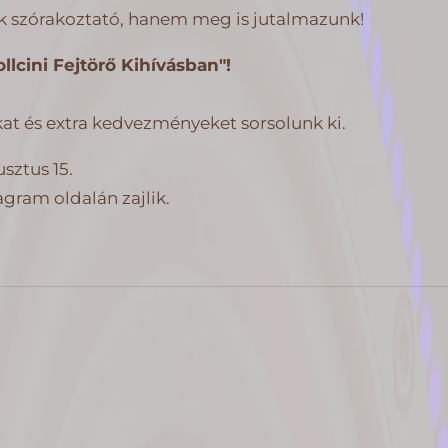
□
é
ak szórakoztató, hanem meg is jutalmazunk!
g
i
lcini Fejtörő Kihívásban"!
ó
kat és extra kedvezményeket sorsolunk ki.
sztus 15.
agram oldalán zajlik.