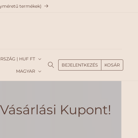
agyméretű termékek)
MAGYARORSZÁG | HUF FT
BEJELENTKEZÉS
KOSÁR
N
MAGYAR
y
e
l
Vásárlási Kupont!
v