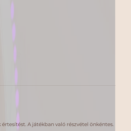
tesítést. A játékban való részvétel önkéntes.