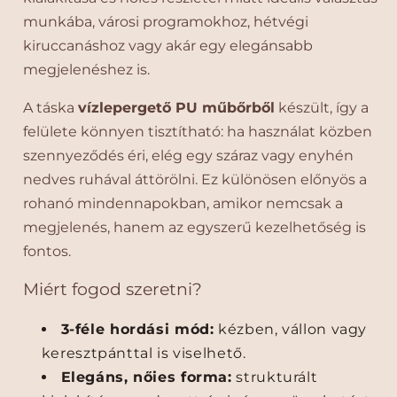
á
á
munkába, városi programokhoz, hétvégi
s
s
k
k
kiruccanáshoz vagy akár egy elegánsabb
a
a
megjelenéshez is.
é
é
s
s
A táska
vízlepergető PU műbőrből
készült, így a
k
k
felülete könnyen tisztítható: ha használat közben
é
é
szennyeződés éri, elég egy száraz vagy enyhén
z
z
nedves ruhával áttörölni. Ez különösen előnyös a
i
i
t
t
rohanó mindennapokban, amikor nemcsak a
á
á
megjelenés, hanem az egyszerű kezelhetőség is
s
s
fontos.
k
k
a
a
Miért fogod szeretni?
–
–
v
v
3-féle hordási mód:
kézben, vállon vagy
í
í
keresztpánttal is viselhető.
z
z
l
l
Elegáns, nőies forma:
strukturált