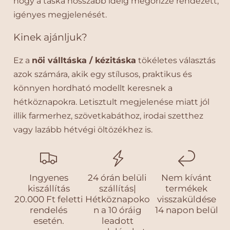
hogy a táska hosszabb ideig megőrizze rendezett,
igényes megjelenését.
Kinek ajánljuk?
Ez a
női válltáska / kézitáska
tökéletes választás
azok számára, akik egy stílusos, praktikus és
könnyen hordható modellt keresnek a
hétköznapokra. Letisztult megjelenése miatt jól
illik farmerhez, szövetkabáthoz, irodai szetthez
vagy lazább hétvégi öltözékhez is.
Ingyenes
24 órán belüli
Nem kívánt
kiszállítás
szállítás|
termékek
20.000 Ft feletti
Hétköznapoko
visszaküldése
rendelés
n a 10 óráig
14 napon belül
esetén.
leadott