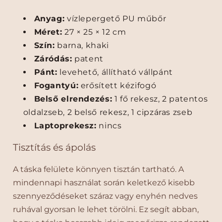
n
n
e
e
Anyag:
vízlepergető PU műbőr
k
k
Méret:
27 × 25 × 12 cm
c
n
Szín:
barna, khaki
s
ö
ö
v
Záródás:
patent
k
e
Pánt:
levehető, állítható vállpánt
k
l
Fogantyú:
erősített kézifogó
e
é
Belső elrendezés:
1 fő rekesz, 2 patentos
n
s
t
e
oldalzseb, 2 belső rekesz, 1 cipzáras zseb
é
Laptoprekesz:
nincs
s
e
Tisztítás és ápolás
A táska felülete könnyen tisztán tartható. A
mindennapi használat során keletkező kisebb
szennyeződéseket száraz vagy enyhén nedves
ruhával gyorsan le lehet törölni. Ez segít abban,