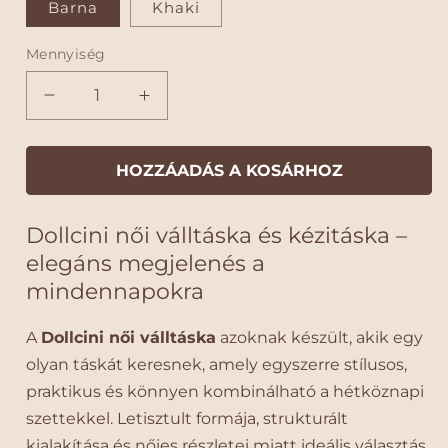
l
s
t
Barna
Khaki
e
é
á
á
n
o
k
e
r
r
Mennyiség
z
l
é
a
D
D
s
t
o
o
:
l
l
l
l
HOZZÁADÁS A KOSÁRHOZ
c
c
i
i
Dollcini női válltáska és kézitáska –
n
n
i
i
elegáns megjelenés a
n
n
mindennapokra
ő
ő
i
i
A
Dollcini női válltáska
azoknak készült, akik egy
v
v
olyan táskát keresnek, amely egyszerre stílusos,
á
á
l
l
praktikus és könnyen kombinálható a hétköznapi
l
l
szettekkel. Letisztult formája, strukturált
t
t
kialakítása és nőies részletei miatt ideális választás