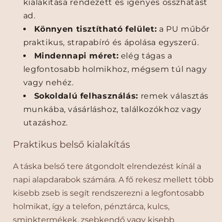
e
e
kialakítása rendezett és igényes összhatást
p
p
ad.
e
e
Könnyen tisztítható felület:
a PU műbőr
r
r
praktikus, strapabíró és ápolása egyszerű.
g
g
e
e
Mindennapi méret:
elég tágas a
t
t
legfontosabb holmikhoz, mégsem túl nagy
ő
ő
vagy nehéz.
P
P
Sokoldalú felhasználás:
remek választás
U
U
m
m
munkába, vásárláshoz, találkozókhoz vagy
ű
ű
utazáshoz.
b
b
ő
ő
Praktikus belső kialakítás
r
r
,
,
A táska belső tere átgondolt elrendezést kínál a
l
l
napi alapdarabok számára. A fő rekesz mellett több
e
e
kisebb zseb is segít rendszerezni a legfontosabb
v
v
holmikat, így a telefon, pénztárca, kulcs,
e
e
h
h
sminktermékek, zsebkendő vagy kisebb