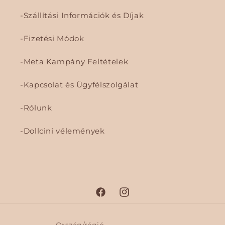
Szállítási Információk és Díjak
Fizetési Módok
Meta Kampány Feltételek
Kapcsolat és Ügyfélszolgálat
Rólunk
Dollcini vélemények
F
I
a
n
c
s
Ország/régió