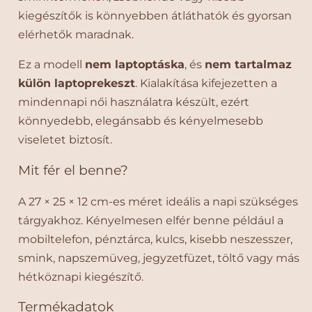
e
e
kiegészítők is könnyebben átláthatók és gyorsan
t
t
elérhetők maradnak.
ő
ő
p
p
Ez a modell
nem laptoptáska
, és
nem tartalmaz
á
á
külön laptoprekeszt
. Kialakítása kifejezetten a
n
n
t
t
mindennapi női használatra készült, ezért
t
t
könnyedebb, elegánsabb és kényelmesebb
a
a
viseletet biztosít.
l
l
m
m
Mit fér el benne?
e
e
n
n
A 27 × 25 × 12 cm-es méret ideális a napi szükséges
n
n
tárgyakhoz. Kényelmesen elfér benne például a
y
y
mobiltelefon, pénztárca, kulcs, kisebb neszesszer,
i
i
s
s
smink, napszemüveg, jegyzetfüzet, töltő vagy más
é
é
hétköznapi kiegészítő.
g
g
é
é
Termékadatok