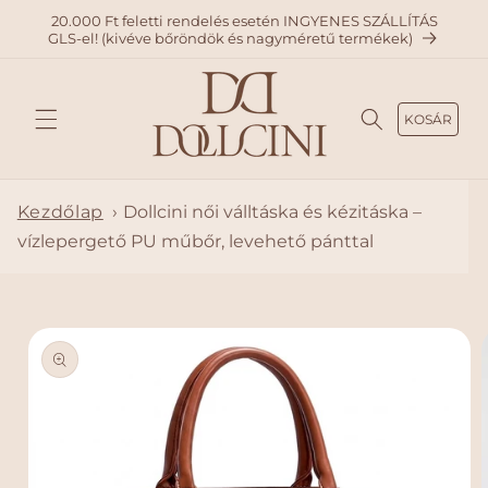
A
20.000 Ft feletti rendelés esetén INGYENES SZÁLLÍTÁS
TARTAL
GLS-el! (kivéve bőröndök és nagyméretű termékek)
OMHO
Z
KOSÁR
Kezdőlap
›
Dollcini női válltáska és kézitáska –
vízlepergető PU műbőr, levehető pánttal
KIHAGY
ÁS, ÉS
UGRÁS
A
TERMÉ
KADAT
OKRA