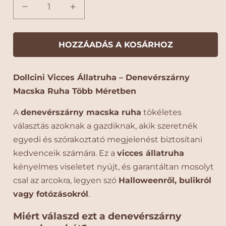
t
e
D
D
n
o
o
o
z
l
l
l
l
a
HOZZÁADÁS A KOSÁRHOZ
c
c
t
i
i
:
Dollcini Vicces Állatruha – Denevérszárny
n
n
i
i
Macska Ruha Több Méretben
D
D
e
e
A
denevérszárny macska ruha
tökéletes
n
n
választás azoknak a gazdiknak, akik szeretnék
e
e
egyedi és szórakoztató megjelenést biztosítani
v
v
kedvenceik számára. Ez a
vicces állatruha
é
é
r
r
kényelmes viseletet nyújt, és garantáltan mosolyt
s
s
csal az arcokra, legyen szó
Halloweenről, bulikról
z
z
vagy fotózásokról
.
á
á
r
r
Miért válaszd ezt a denevérszárny
n
n