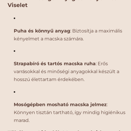
e
e
Viselet
l
l
m
m
e
e
z
z
Puha és könnyű anyag
: Biztosítja a maximális
,
,
kényelmet a macska számára.
T
T
ö
ö
b
b
b
b
Strapabíró és tartós macska ruha
: Erős
M
M
varrásokkal és minőségi anyagokkal készült a
é
é
r
r
hosszú élettartam érdekében.
e
e
t
t
b
b
Mosógépben mosható macska jelmez
:
e
e
n
n
Könnyen tisztán tartható, így mindig higiénikus
m
m
marad.
e
e
n
n