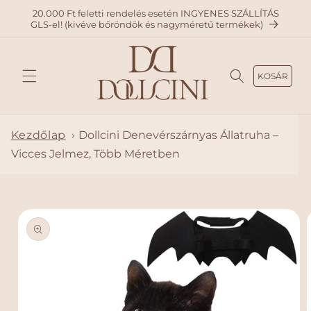
A
20.000 Ft feletti rendelés esetén INGYENES SZÁLLÍTÁS
TARTAL
GLS-el! (kivéve bőröndök és nagyméretű termékek)
OMHO
Z
KOSÁR
Kezdőlap
›
Dollcini Denevérszárnyas Állatruha –
Vicces Jelmez, Több Méretben
KIHAGY
ÁS, ÉS
UGRÁS
A
TERMÉ
KADAT
OKRA