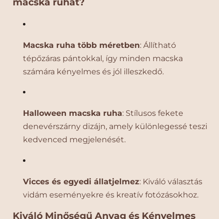
macska ruhát?
y
y
a
a
s
s
Á
Á
Macska ruha több méretben
: Állítható
l
l
tépőzáras pántokkal, így minden macska
l
l
a
a
számára kényelmes és jól illeszkedő.
t
t
r
r
u
u
Halloween macska ruha
: Stílusos fekete
h
h
a
a
denevérszárny dizájn, amely különlegessé teszi
–
–
kedvenced megjelenését.
V
V
i
i
c
c
c
c
Vicces és egyedi állatjelmez
: Kiváló választás
e
e
vidám eseményekre és kreatív fotózásokhoz.
s
s
J
J
Kiváló Minőségű Anyag és Kényelmes