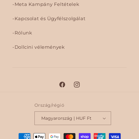
Meta Kampány Feltételek
Kapcsolat és Ügyfélszolgálat
Rólunk
Dollcini vélemények
F
I
a
n
c
s
Ország/régió
e
t
Magyarország | HUF Ft
b
a
o
g
F
o
r