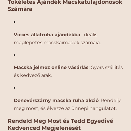
Tökéletes Ajándék Macskatulajdonosok
n
n
Számára
y
y
i
i
s
s
é
é
Vicces állatruha ajándékba
: Ideális
g
g
meglepetés macskaimádók számára.
é
é
n
n
e
e
k
k
Macska jelmez online vásárlás
: Gyors szállítás
c
n
és kedvező árak.
s
ö
ö
v
k
e
k
l
Denevérszárny macska ruha akció
: Rendelje
e
é
meg most, és élvezze az ünnepi hangulatot.
n
s
t
e
Rendeld Meg Most és Tedd Egyedivé
é
Kedvenced Megjelenését
s