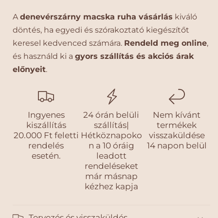
e
A
denevérszárny macska ruha vásárlás
kiváló
döntés, ha egyedi és szórakoztató kiegészítőt
keresel kedvenced számára.
Rendeld meg online
,
és használd ki a
gyors szállítás és akciós árak
előnyeit
.
Ingyenes
24 órán belüli
Nem kívánt
kiszállítás
szállítás|
termékek
20.000 Ft feletti
Hétköznapoko
visszaküldése
rendelés
n a 10 óráig
14 napon belül
esetén.
leadott
rendeléseket
már másnap
kézhez kapja
Tervezés és visszaküldés