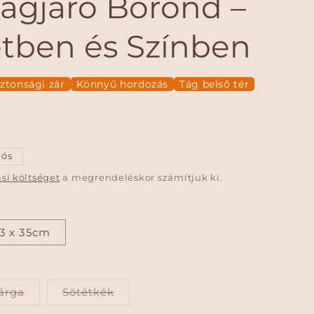
ilágjáró Bőrönd –
tben és Színben
ztonsági zár
Könnyű hordozás
Tág belső tér
iós
ási költséget
a megrendeléskor számítjuk ki.
23 x 35cm
A
A
árga
Sötétkék
v
v
á
á