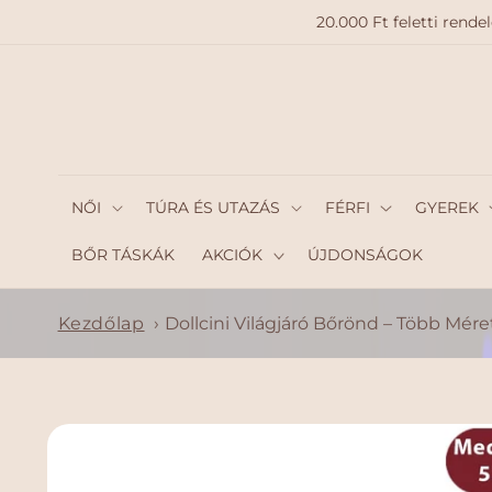
A
20.000 Ft feletti ren
TARTAL
OMHO
Z
NŐI
TÚRA ÉS UTAZÁS
FÉRFI
GYEREK
BŐR TÁSKÁK
AKCIÓK
ÚJDONSÁGOK
Kezdőlap
›
Dollcini Világjáró Bőrönd – Több Mér
KIHAGY
ÁS, ÉS
UGRÁS
A
TERMÉ
KADAT