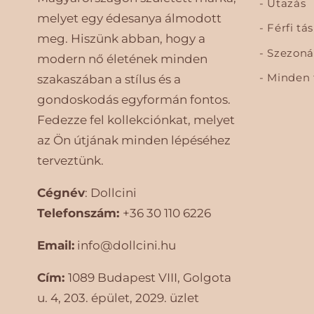
Utazás
melyet egy édesanya álmodott
Férfi tá
meg. Hiszünk abban, hogy a
Szezonál
modern nő életének minden
Minden 
szakaszában a stílus és a
gondoskodás egyformán fontos.
Fedezze fel kollekciónkat, melyet
az Ön útjának minden lépéséhez
terveztünk.
Cégnév
: Dollcini
Telefonszám:
+36 30 110 6226
Email:
info@dollcini.hu
Cím:
1089 Budapest VIII, Golgota ​​
u. 4, 203. épület, 2029. üzlet