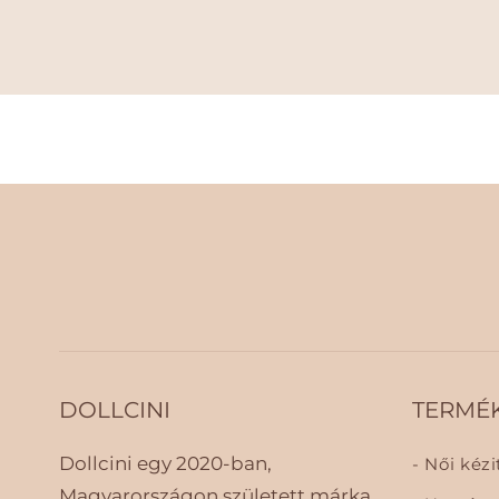
DOLLCINI
TERMÉ
Dollcini egy 2020-ban,
Női kézi
Magyarországon született márka,