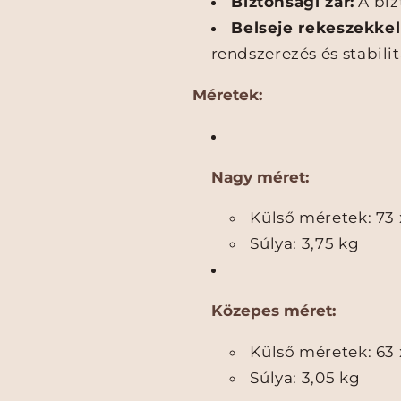
Biztonsági zár:
A biz
n
ő
ő
Belseje rekeszekkel 
r
r
ö
ö
rendszerezés és stabili
n
n
d
d
Méretek:
–
–
T
T
ö
ö
b
b
Nagy méret:
b
b
M
M
Külső méretek: 73 
é
é
Súlya: 3,75 kg
r
r
e
e
t
t
b
b
Közepes méret:
e
e
n
n
Külső méretek: 63 
é
é
Súlya: 3,05 kg
s
s