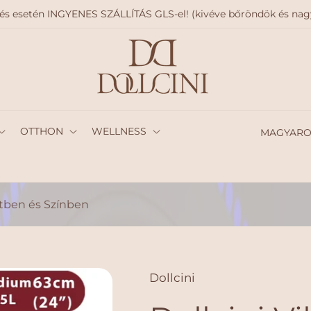
delés esetén INGYENES SZÁLLÍTÁS GLS-el! (kivéve bőröndök és n
O
OTTHON
WELLNESS
r
s
z
etben és Színben
á
g
/
Dollcini
r