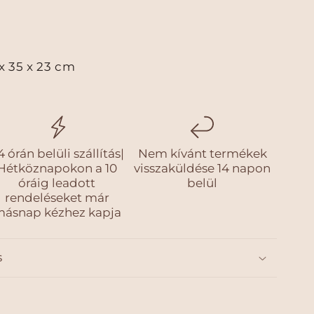
x 35 x 23 cm
4 órán belüli szállítás|
Nem kívánt termékek
Hétköznapokon a 10
visszaküldése 14 napon
óráig leadott
belül
rendeléseket már
ásnap kézhez kapja
s