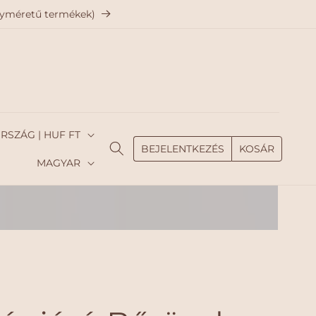
agyméretű termékek)
MAGYARORSZÁG | HUF FT
BEJELENTKEZÉS
KOSÁR
N
MAGYAR
y
e
l
v