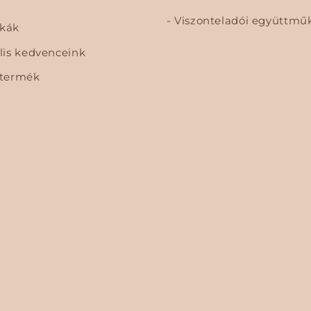
Viszonteladói együttmű
skák
is kedvenceink
termék