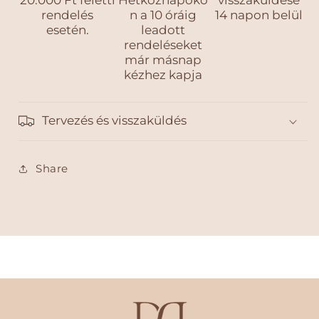
20.000 Ft feletti
Hétköznapoko
visszaküldése
rendelés
n a 10 óráig
14 napon belül
esetén.
leadott
rendeléseket
már másnap
kézhez kapja
Tervezés és visszaküldés
Share