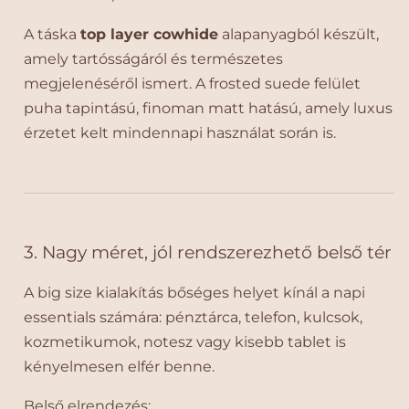
r
r
ó
ó
A táska
top layer cowhide
alapanyagból készült,
p
p
amely tartósságáról és természetes
a
a
megjelenéséről ismert. A frosted suede felület
i
i
puha tapintású, finoman matt hatású, amely luxus
–
–
A
A
érzetet kelt mindennapi használat során is.
m
m
e
e
r
r
i
i
k
k
3. Nagy méret, jól rendszerezhető belső tér
a
a
i
i
R
R
A big size kialakítás bőséges helyet kínál a napi
e
e
essentials számára: pénztárca, telefon, kulcsok,
t
t
kozmetikumok, notesz vagy kisebb tablet is
r
r
kényelmesen elfér benne.
ó
ó
S
S
Belső elrendezés: