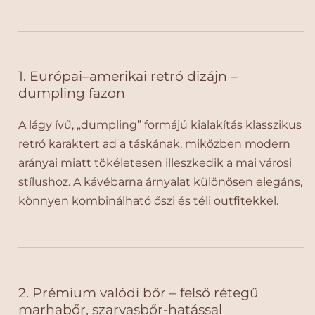
i
i
B
B
ő
ő
r
r
1. Európai–amerikai retró dizájn –
T
T
o
o
dumpling fazon
t
t
e
e
A lágy ívű, „dumpling” formájú kialakítás klasszikus
V
V
retró karaktert ad a táskának, miközben modern
á
á
arányai miatt tökéletesen illeszkedik a mai városi
l
l
stílushoz. A kávébarna árnyalat különösen elegáns,
l
l
t
t
könnyen kombinálható őszi és téli outfitekkel.
á
á
s
s
k
k
a
a
–
–
2. Prémium valódi bőr – felső rétegű
E
E
u
u
marhabőr, szarvasbőr-hatással