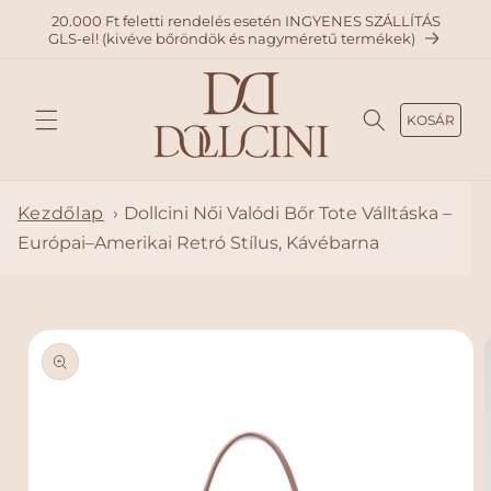
A
20.000 Ft feletti rendelés esetén INGYENES SZÁLLÍTÁS
TARTAL
GLS-el! (kivéve bőröndök és nagyméretű termékek)
OMHO
Z
KOSÁR
Kezdőlap
›
Dollcini Női Valódi Bőr Tote Válltáska –
Európai–Amerikai Retró Stílus, Kávébarna
KIHAGY
ÁS, ÉS
UGRÁS
A
TERMÉ
KADAT
OKRA