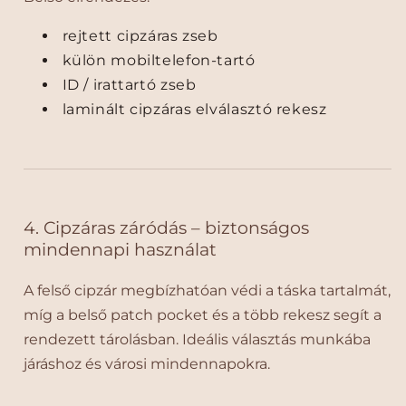
t
t
í
í
rejtett cipzáras zseb
l
l
külön mobiltelefon-tartó
u
u
s
s
ID / irattartó zseb
,
,
laminált cipzáras elválasztó rekesz
K
K
á
á
v
v
é
é
b
b
a
a
4. Cipzáras záródás – biztonságos
r
r
mindennapi használat
n
n
a
a
A felső cipzár megbízhatóan védi a táska tartalmát,
m
m
míg a belső patch pocket és a több rekesz segít a
e
e
rendezett tárolásban. Ideális választás munkába
n
n
n
n
járáshoz és városi mindennapokra.
y
y
i
i