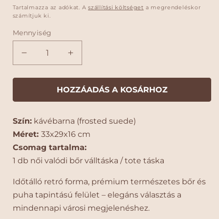
r
e
o
s
Tartalmazza az adókat. A
szállítási költséget
a megrendeléskor
m
z
számítjuk ki.
r
r
é
é
m
d
Mennyiség
p
k
á
a
n
l
v
D
D
e
á
á
l
o
o
e
r
l
l
l
n
l
l
HOZZÁADÁS A KOSÁRHOZ
t
c
c
l
o
i
i
z
Szín:
kávébarna (frosted suede)
n
n
i
i
a
Méret:
33x29x16 cm
N
N
t
Csomag tartalma:
ő
ő
:
1 db női valódi bőr válltáska / tote táska
i
i
V
V
Időtálló retró forma, prémium természetes bőr és
a
a
puha tapintású felület – elegáns választás a
l
l
ó
ó
mindennapi városi megjelenéshez.
d
d