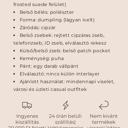
frosted suede felület)
Belső bélés: poliészter
Forma: dumpling (lágyan ívelt)
Záródás: cipzár
Belső zsebek: rejtett cipzáras zseb,
telefonzseb, ID zseb, elválasztó rekesz
Külső/belső zseb: belső patch pocket
Keménység: puha
Pánt: egy darab vállpánt
Elválasztó: nincs külön interlayer
Ajánlott használat: mindennapi viselet,
városi és üzleti casual outfitek
Ingyenes
24 órán belüli
Nem kívánt
kiszállítás
szállítás|
termékek