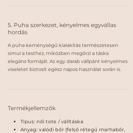
s
s
é
é
g
g
5. Puha szerkezet, kényelmes egyvállas
é
é
n
n
hordás
e
e
k
k
A puha keménységű kialakítás természetesen
c
n
simul a testhez, miközben megőrzi a táska
s
ö
elegáns formáját. Az egy darab vállpánt kényelmes
ö
v
viseletet biztosít egész napos használat során is.
k
e
k
l
e
é
n
s
t
e
é
Termékjellemzők
s
e
Típus: női tote / válltáska
Anyag: valódi bőr (felső rétegű marhabőr,