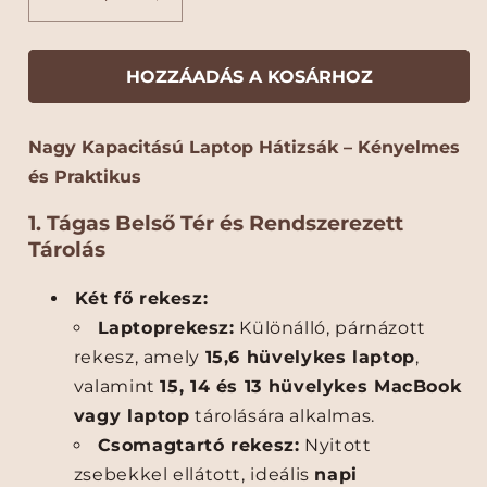
D
D
e
á
á
á
o
o
l
l
r
r
e
l
l
l
n
l
l
HOZZÁADÁS A KOSÁRHOZ
t
c
c
o
i
i
z
Nagy Kapacitású Laptop Hátizsák – Kényelmes
n
n
a
i
i
és Praktikus
U
U
t
n
n
1. Tágas Belső Tér és Rendszerezett
:
i
i
Tárolás
s
s
z
z
Két fő rekesz:
e
e
Laptoprekesz:
Különálló, párnázott
x
x
rekesz, amely
15,6 hüvelykes laptop
,
L
L
a
a
valamint
15, 14 és 13 hüvelykes MacBook
p
p
vagy laptop
tárolására alkalmas.
t
t
Csomagtartó rekesz:
Nyitott
o
o
zsebekkel ellátott, ideális
napi
p
p