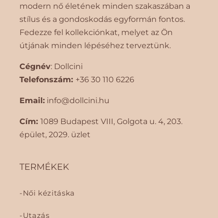
s
modern nő életének minden szakaszában a
e
stílus és a gondoskodás egyformán fontos.
Fedezze fel kollekciónkat, melyet az Ön
útjának minden lépéséhez terveztünk.
Cégnév
: Dollcini
Telefonszám:
+36 30 110 6226
Email:
info@dollcini.hu
Cím:
1089 Budapest VIII, Golgota ​​u. 4, 203.
épület, 2029. üzlet
TERMÉKEK
Női kézitáska
Utazás