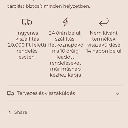
í
í
tárolást biztosít minden helyzetben.
z
z
á
á
l
l
l
l
ó
ó
Ingyenes
24 órán belüli
Nem kívánt
U
U
kiszállítás
szállítás|
termékek
t
t
20.000 Ft feletti
Hétköznapoko
visszaküldése
a
a
rendelés
n a 10 óráig
14 napon belül
esetén.
leadott
z
z
rendeléseket
ó
ó
már másnap
h
h
kézhez kapja
á
á
t
t
i
i
Tervezés és visszaküldés
z
z
s
s
á
á
Share
k
k
m
m
e
e