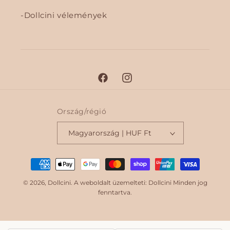
Dollcini vélemények
F
I
a
n
c
s
Ország/régió
e
t
Magyarország | HUF Ft
b
a
o
g
F
o
r
i
k
a
© 2026,
Dollcini
. A weboldalt üzemelteti: Dollcini Minden jog
m
z
fenntartva.
e
t
é