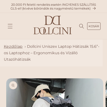
A
20.000 Ft feletti rendelés esetén INGYENES SZÁLLÍTÁS
TARTAL
GLS-el! (kivéve bőröndök és nagyméretű termékek)
OMHO
Z
KOSÁR
Kezdőlap
›
Dollcini Uniszex Laptop Hátizsák 15.6”-
os Laptophoz – Ergonomikus és Vízálló
Utazóhátizsák
KIHAGY
ÁS, ÉS
UGRÁS
A
TERMÉ
KADAT
OKRA