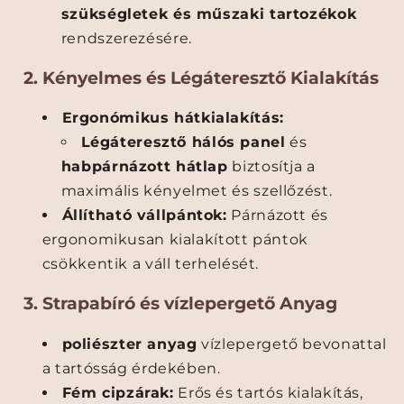
szükségletek és műszaki tartozékok
H
H
á
á
rendszerezésére.
t
t
i
i
2. Kényelmes és Légáteresztő Kialakítás
z
z
s
s
Ergonómikus hátkialakítás:
á
á
Légáteresztő hálós panel
és
k
k
habpárnázott hátlap
biztosítja a
1
1
maximális kényelmet és szellőzést.
5
5
.
.
Állítható vállpántok:
Párnázott és
6
6
ergonomikusan kialakított pántok
”
”
csökkentik a váll terhelését.
-
-
o
o
3. Strapabíró és vízlepergető Anyag
s
s
L
L
poliészter anyag
vízlepergető bevonattal
a
a
a tartósság érdekében.
p
p
t
Fém cipzárak:
t
Erős és tartós kialakítás,