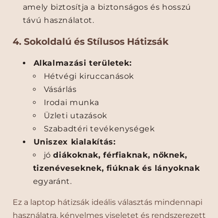
o
o
amely biztosítja a biztonságos és hosszú
p
p
távú használatot.
h
h
o
o
4. Sokoldalú és Stílusos Hátizsák
z
z
–
–
Alkalmazási területek:
E
E
Hétvégi kiruccanások
r
r
Vásárlás
g
g
o
o
Irodai munka
n
n
Üzleti utazások
o
o
Szabadtéri tevékenységek
m
m
Uniszex kialakítás:
i
i
k
k
jó
diákoknak, férfiaknak, nőknek,
u
u
tizenéveseknek, fiúknak és lányoknak
s
s
egyaránt.
é
é
s
s
Ez a laptop hátizsák ideális választás mindennapi
V
V
használatra, kényelmes viseletet és rendszerezett