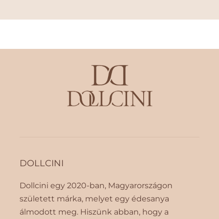
n
n
n
n
y
y
i
i
s
s
é
é
g
g
é
é
n
n
e
e
k
k
c
n
s
ö
ö
v
k
e
DOLLCINI
k
l
e
é
Dollcini egy 2020-ban, Magyarországon
n
s
született márka, melyet egy édesanya
t
e
é
álmodott meg. Hiszünk abban, hogy a