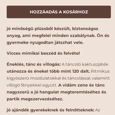
o
o
e
z
l
l
n
l
l
a
HOZZÁADÁS A KOSÁRHOZ
c
c
t
i
i
:
jó minõségû plüssbõl készült, biztonságos
n
n
i
i
anyag, ami megfelel minden szabálynak. Ön és
O
O
gyermeke nyugodtan játszhat vele.
t
t
t
t
Vicces mimikai beszéd és felvétel
h
h
o
o
Éneklés, tánc és villogás:
A táncoló kaktuszjáték
n
n
utánozza és énekel több mint 120 dalt.
Ritmikus
T
T
kígyószerû mozdulatokkal és táncolással, valamint
á
á
n
n
villogó fényekkel együtt.
A vidám zene és tánc
c
c
nagyszerû a jó hangulat megteremtéséhez és
o
o
partik megszervezéséhez.
l
l
ó
ó
jó ajándék gyerekeknek és felnõtteknek:
Az
K
K