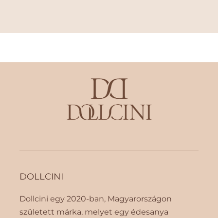
c
n
s
ö
ö
v
k
e
k
l
e
é
n
s
t
e
é
s
e
DOLLCINI
Dollcini egy 2020-ban, Magyarországon
született márka, melyet egy édesanya