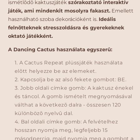
ismétlõdõ kaktuszjáték
szórakoztató interaktív
a
a
játék, ami mindenkit mosolyra fakaszt.
Emellett
k
k
t
t
használható szoba dekorációként is.
Ideális
u
u
felnõtteknek stresszoldásra és gyerekeknek
s
s
oktató játékként.
z
z
J
J
A Dancing Cactus használata egyszerû:
á
á
t
t
A Cactus Repeat plüssjáték használata
é
é
elõtt helyezze be az elemeket.
k
k
Kapcsolja be az alsó fekete gombot: BE.
–
–
I
I
Jobb oldali címke gomb: A kaktusz énekel
n
n
és táncol. A gomb ismételt megnyomásával
t
t
válthat a következõ dalra - összesen 120
e
e
különbözõ nyelvû dal.
r
r
a
a
Bal oldali címke gomb: A felvételhez
k
k
hosszan nyomja meg, legfeljebb 15
t
t
másodpercig, majd nyomja meg a gombot a