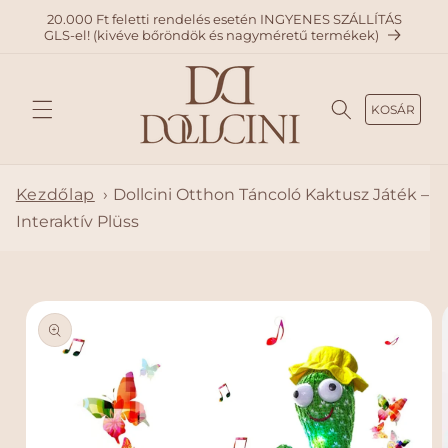
A
20.000 Ft feletti rendelés esetén INGYENES SZÁLLÍTÁS
TARTAL
GLS-el! (kivéve bőröndök és nagyméretű termékek)
OMHO
Z
KOSÁR
Kezdőlap
›
Dollcini Otthon Táncoló Kaktusz Játék –
Interaktív Plüss
KIHAGY
ÁS, ÉS
UGRÁS
A
TERMÉ
KADAT
OKRA