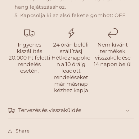
í
í
hang lejátszásához.
v
v
Kapcsolja ki az alsó fekete gombot: OFF.
P
P
l
l
ü
ü
s
s
s
s
Ingyenes
24 órán belüli
Nem kívánt
m
m
kiszállítás
szállítás|
termékek
e
e
20.000 Ft feletti
Hétköznapoko
visszaküldése
n
n
rendelés
n a 10 óráig
14 napon belül
esetén.
leadott
n
n
rendeléseket
y
y
már másnap
i
i
kézhez kapja
s
s
é
é
g
g
Tervezés és visszaküldés
é
é
n
n
e
e
Share
k
k