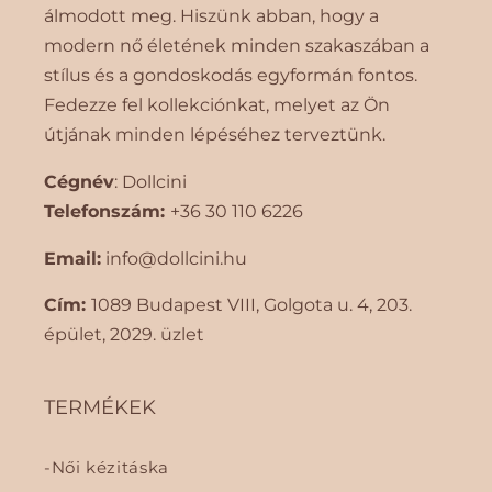
álmodott meg. Hiszünk abban, hogy a
modern nő életének minden szakaszában a
stílus és a gondoskodás egyformán fontos.
Fedezze fel kollekciónkat, melyet az Ön
útjának minden lépéséhez terveztünk.
Cégnév
: Dollcini
Telefonszám:
+36 30 110 6226
Email:
info@dollcini.hu
Cím:
1089 Budapest VIII, Golgota ​​u. 4, 203.
épület, 2029. üzlet
TERMÉKEK
Női kézitáska