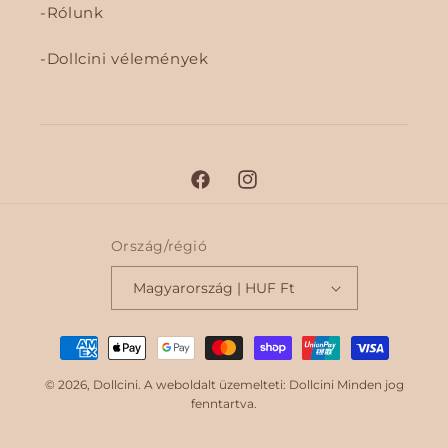
Rólunk
Dollcini vélemények
F
I
a
n
c
s
Ország/régió
e
t
Magyarország | HUF Ft
b
a
o
g
F
o
r
i
k
a
© 2026,
Dollcini
. A weboldalt üzemelteti: Dollcini Minden jog
m
z
fenntartva.
e
t