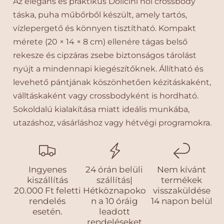
Az elegáns és praktikus Dollcini női crossbody
b
b
táska, puha műbőrből készült, amely tartós,
ő
ő
vízlepergető és könnyen tisztítható. Kompakt
r
r
mérete (20 × 14 × 8 cm) ellenére tágas belső
C
C
r
r
rekesze és cipzáras zsebe biztonságos tárolást
o
o
nyújt a mindennapi kiegészítőknek. Állítható és
s
s
levehető pántjának köszönhetően kézitáskaként,
s
s
válltáskaként vagy crossbodyként is hordható.
b
b
o
o
Sokoldalú kialakítása miatt ideális munkába,
d
d
utazáshoz, vásárláshoz vagy hétvégi programokra.
y
y
T
T
á
á
s
s
Ingyenes
24 órán belüli
Nem kívánt
k
k
kiszállítás
szállítás|
termékek
a
a
20.000 Ft feletti
Hétköznapoko
visszaküldése
–
–
rendelés
n a 10 óráig
14 napon belül
L
L
esetén.
leadott
o
o
rendeléseket