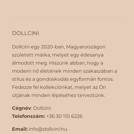
n
n
y
y
i
i
s
s
é
é
DOLLCINI
g
g
é
é
n
n
Dollcini egy 2020-ban, Magyarországon
e
e
született márka, melyet egy édesanya
k
k
álmodott meg. Hiszünk abban, hogy a
c
n
modern nő életének minden szakaszában a
s
ö
stílus és a gondoskodás egyformán fontos.
ö
v
k
e
Fedezze fel kollekciónkat, melyet az Ön
k
l
útjának minden lépéséhez terveztünk.
e
é
n
s
Cégnév
: Dollcini
t
e
Telefonszám:
+36 30 110 6226
é
s
Email:
info@dollcini.hu
e