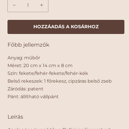
e
z
D
D
n
a
o
o
l
l
t
l
l
HOZZÁADÁS A KOSÁRHOZ
:
c
c
i
i
Főbb jellemzők
n
n
i
i
Anyag:
műbőr
V
V
í
í
Méret:
20 cm x 14 cm x 8 cm
z
z
Szín:
fekete/fehér-fekete/fehér-kék
á
á
Belső rekeszek:
1 főrekesz, cipzáras belső zseb
l
l
Záródás:
patent
l
l
ó
ó
Pánt:
állítható vállpánt
N
N
ő
ő
i
i
Leírás
M
M
ű
ű