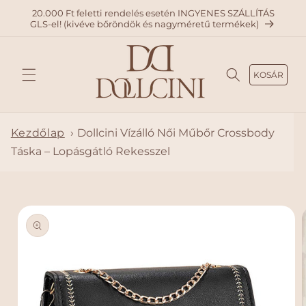
A
20.000 Ft feletti rendelés esetén INGYENES SZÁLLÍTÁS
TARTAL
GLS-el! (kivéve bőröndök és nagyméretű termékek)
OMHO
Z
KOSÁR
Kezdőlap
›
Dollcini Vízálló Női Műbőr Crossbody
Táska – Lopásgátló Rekesszel
KIHAGY
ÁS, ÉS
UGRÁS
A
TERMÉ
KADAT
OKRA