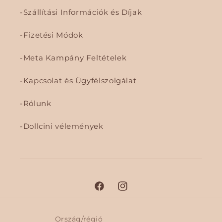
Szállítási Információk és Díjak
Fizetési Módok
Meta Kampány Feltételek
Kapcsolat és Ügyfélszolgálat
Rólunk
Dollcini vélemények
F
I
a
n
c
s
Ország/régió