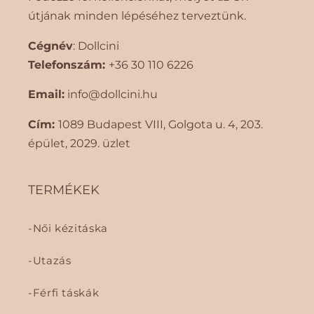
útjának minden lépéséhez terveztünk.
Cégnév
: Dollcini
Telefonszám:
+36 30 110 6226
Email:
info@dollcini.hu
Cím:
1089 Budapest VIII, Golgota ​​u. 4, 203.
épület, 2029. üzlet
TERMÉKEK
Női kézitáska
Utazás
Férfi táskák