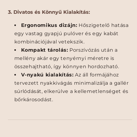
[
[
A
A
3. Divatos és Könnyű Kialakítás:
p
p
o
o
Ergonomikus dizájn:
Hőszigetelő hatása
w
w
egy vastag gyapjú pulóver és egy kabát
e
e
kombinációjával vetekszik.
r
r
b
b
Kompakt tárolás:
Porszívózás után a
a
a
mellény akár egy tenyérnyi méretre is
n
n
összehajtható, így könnyen hordozható.
k
k
V-nyakú kialakítás:
Az áll formájához
o
o
t
t
tervezett nyakkivágás minimalizálja a gallér
k
k
súrlódását, elkerülve a kellemetlenséget és
ü
ü
bőrkárosodást.
l
l
ö
ö
n
n
k
k
e
e
l
l