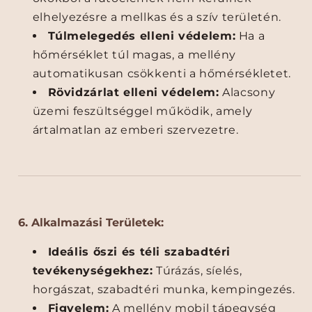
s
s
elhelyezésre a mellkas és a szív területén.
é
é
Túlmelegedés elleni védelem:
Ha a
g
g
é
é
hőmérséklet túl magas, a mellény
n
n
automatikusan csökkenti a hőmérsékletet.
e
e
Rövidzárlat elleni védelem:
Alacsony
k
k
üzemi feszültséggel működik, amely
c
n
ártalmatlan az emberi szervezetre.
s
ö
ö
v
k
e
k
l
e
é
n
s
6. Alkalmazási Területek:
t
e
é
Ideális őszi és téli szabadtéri
s
e
tevékenységekhez:
Túrázás, síelés,
horgászat, szabadtéri munka, kempingezés.
Figyelem:
A mellény mobil tápegység