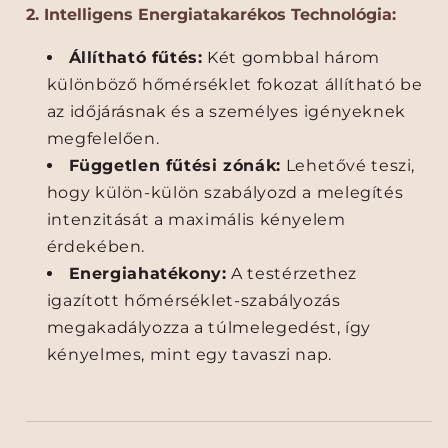
-
-
2. Intelligens Energiatakarékos Technológia:
s
s
,
,
Állítható fűtés:
Két gombbal három
S
S
különböző hőmérséklet fokozat állítható be
z
z
az időjárásnak és a személyes igényeknek
é
é
megfelelően.
l
l
Független fűtési zónák:
Lehetővé teszi,
á
á
l
l
hogy külön-külön szabályozd a melegítés
l
l
intenzitását a maximális kényelem
ó
ó
érdekében.
T
T
Energiahatékony:
A testérzethez
é
é
l
l
igazított hőmérséklet-szabályozás
i
i
megakadályozza a túlmelegedést, így
K
K
kényelmes, mint egy tavaszi nap.
a
a
b
b
á
á
t
t