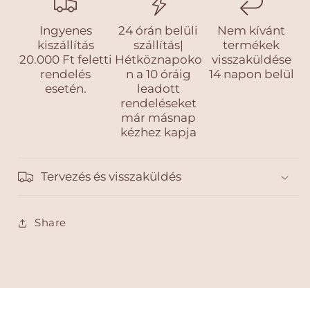
Ingyenes
24 órán belüli
Nem kívánt
kiszállítás
szállítás|
termékek
20.000 Ft feletti
Hétköznapoko
visszaküldése
rendelés
n a 10 óráig
14 napon belül
esetén.
leadott
rendeléseket
már másnap
kézhez kapja
Tervezés és visszaküldés
Share