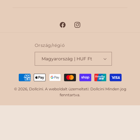
F
I
a
n
c
s
Ország/régió
e
t
Magyarország | HUF Ft
b
a
o
g
F
o
r
i
k
a
© 2026,
Dollcini
. A weboldalt üzemelteti: Dollcini Minden jog
m
z
fenntartva.
e
t
é
s
Marketplace partner
Árukereső.hu
i