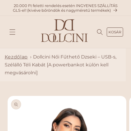
A
20.000 Ft feletti rendelés esetén INGYENES SZÁLLÍTÁS
TARTAL
GLS-el! (kivéve bőröndök és nagyméretű termékek)
OMHO
Z
KOSÁR
Kezdőlap
›
Dollcini Női Fűthető Dzseki – USB-s,
Szélálló Téli Kabát [A powerbankot külön kell
megvásárolni]
KIHAGY
ÁS, ÉS
UGRÁS
A
TERMÉ
KADAT
OKRA