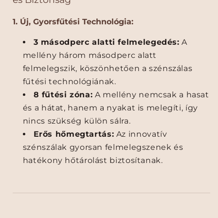
i
i
N
N
ő
ő
1. Új, Gyorsfűtési Technológia:
i
i
3 másodperc alatti felmelegedés:
A
F
F
ű
ű
mellény három másodperc alatt
t
t
felmelegszik, köszönhetően a szénszálas
h
h
fűtési technológiának.
e
e
8 fűtési zóna:
A mellény nemcsak a hasat
t
t
ő
ő
és a hátat, hanem a nyakat is melegíti, így
D
D
nincs szükség külön sálra.
z
z
Erős hőmegtartás:
Az innovatív
s
s
szénszálak gyorsan felmelegszenek és
e
e
k
k
hatékony hőtárolást biztosítanak.
i
i
–
–
U
U
S
S
B
B