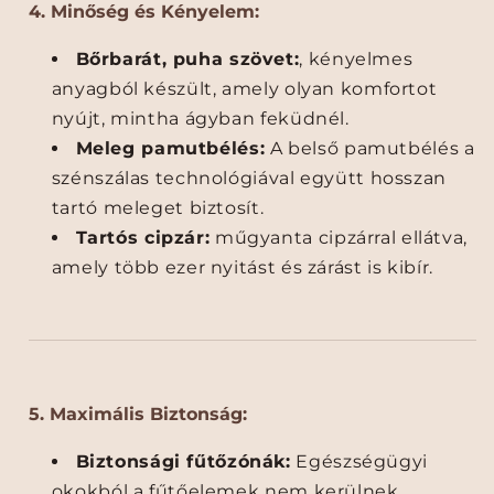
4. Minőség és Kényelem:
l
l
m
m
Bőrbarát, puha szövet:
, kényelmes
e
e
anyagból készült, amely olyan komfortot
g
g
nyújt, mintha ágyban feküdnél.
v
v
á
á
Meleg pamutbélés:
A belső pamutbélés a
s
s
szénszálas technológiával együtt hosszan
á
á
tartó meleget biztosít.
r
r
Tartós cipzár:
műgyanta cipzárral ellátva,
o
o
l
l
amely több ezer nyitást és zárást is kibír.
n
n
i
i
]
]
m
m
e
e
n
n
5. Maximális Biztonság:
n
n
y
y
Biztonsági fűtőzónák:
Egészségügyi
i
i
okokból a fűtőelemek nem kerülnek