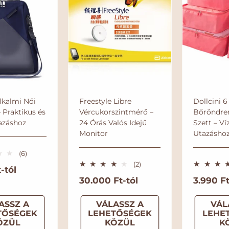
□
é
g
i
ó
Alkalmi Női
Freestyle Libre
Dollcini 
 Praktikus és
Vércukorszintmérő –
Bőröndre
azáshoz
24 Órás Valós Idejű
Szett – Víz
Monitor
Utazásho
6
(6)
ö
2
(2)
-tól
s
ö
N
30.000 Ft-tól
N
3.990 F
s
s
z
s
o
o
e
z
ASSZ A
VÁLASSZ A
VÁL
r
r
s
e
TŐSÉGEK
LEHETŐSÉGEK
LEHE
é
m
m
s
ÖZÜL
KÖZÜL
K
r
é