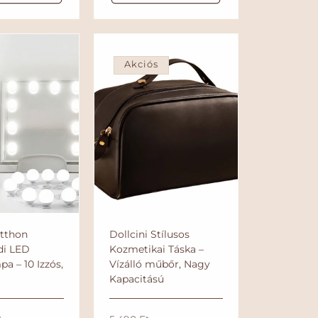
r
á
t
r
é
k
e
Akciós
l
é
s
Otthon
Dollcini Stílusos
di LED
Kozmetikai Táska –
a – 10 Izzós,
Vízálló műbőr, Nagy
Kapacitású