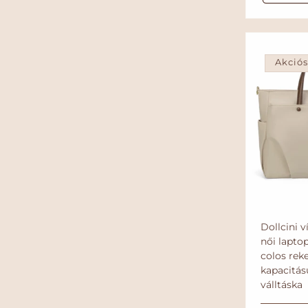
l
á
r
Akció
Dollcini 
női laptop
colos rek
kapacitás
válltáska