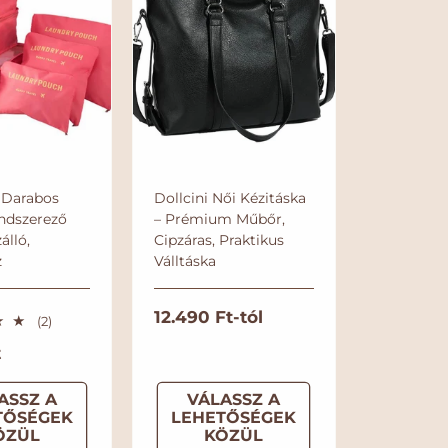
6 Darabos
Dollcini Női Kézitáska
ndszerező
– Prémium Műbőr,
álló,
Cipzáras, Praktikus
z
Válltáska
N
12.490 Ft-tól
2
(2)
ö
o
t
s
r
s
m
z
ASSZ A
VÁLASSZ A
e
á
TŐSÉGEK
LEHETŐSÉGEK
s
ÖZÜL
KÖZÜL
l
é