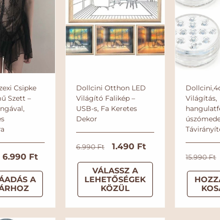
zexi Csipke
Dollcini Otthon LED
Dollcini,
ű Szett –
Világító Falikép –
Világítás,
ngával,
USB-s, Fa Keretes
hangulatf
es
Dekor
úszómeden
ra
Távirányít
N
A
1.490 Ft
6.990 Ft
A
6.990 Ft
N
o
k
15.990 Ft
k
o
r
c
VÁLASSZ A
ÁADÁS A
LEHETŐSÉGEK
HOZZ
c
r
m
i
ÁRHOZ
KÖZÜL
KOS
i
m
á
ó
ó
á
l
s
s
l
á
á