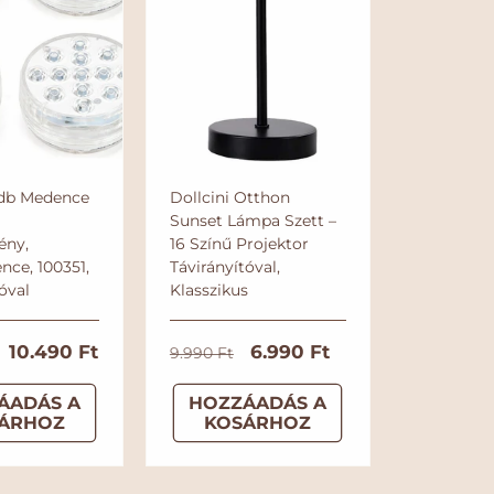
4db Medence
Dollcini Otthon
Sunset Lámpa Szett –
ény,
16 Színű Projektor
ce, 100351,
Távirányítóval,
óval
Klasszikus
A
10.490 Ft
N
A
6.990 Ft
9.990 Ft
k
o
k
ÁADÁS A
HOZZÁADÁS A
c
r
c
ÁRHOZ
KOSÁRHOZ
i
m
i
ó
á
ó
s
l
s