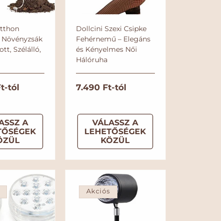
Otthon
Dollcini Szexi Csipke
 Növényzsák
Fehérnemű – Elegáns
ott, Szélálló,
és Kényelmes Női
Hálóruha
t-tól
N
7.490 Ft-tól
o
r
ASSZ A
VÁLASSZ A
m
TŐSÉGEK
LEHETŐSÉGEK
á
ÖZÜL
KÖZÜL
l
á
r
Akciós