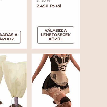
t
N
A
5.490 Ft
o
2.490 Ft-tól
k
r
c
m
i
á
ó
l
s
VÁLASSZ A
á
á
ÁADÁS A
LEHETŐSÉGEK
ÁRHOZ
KÖZÜL
r
r