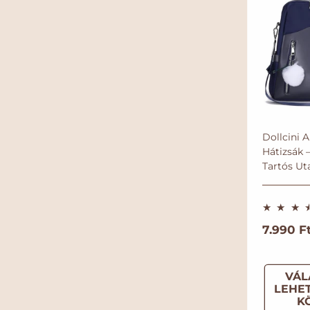
Dollcini 
Hátizsák –
Tartós Ut
N
7.990 Ft
o
r
VÁL
m
LEHE
á
K