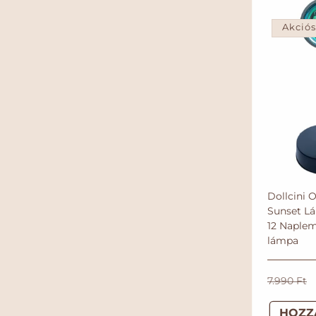
á
r
Akció
Dollcini 
Sunset Lá
12 Naple
lámpa
N
7.990 Ft
o
HOZZ
r