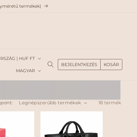
agyméretű termékek)
MAGYARORSZÁG | HUF FT
BEJELENTKEZÉS
KOSÁR
N
MAGYAR
y
e
l
pont:
18 termék
v