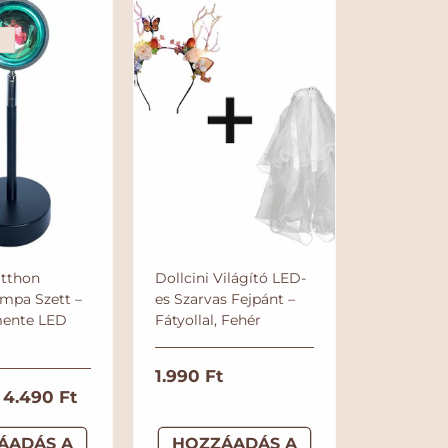
á
á
r
r
r
r
s
Otthon
Dollcini Világító LED-
mpa Szett –
es Szarvas Fejpánt –
mente LED
Fátyollal, Fehér
N
1.990 Ft
A
4.490 Ft
o
k
r
ÁADÁS A
HOZZÁADÁS A
c
m