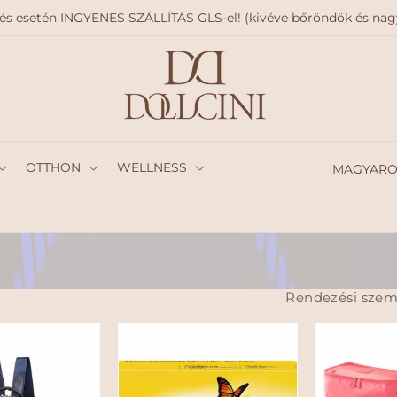
delés esetén INGYENES SZÁLLÍTÁS GLS-el! (kivéve bőröndök és n
O
OTTHON
WELLNESS
r
s
z
á
Rendezési szem
g
/
r