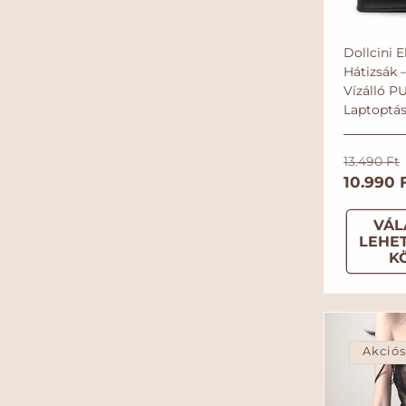
Dollcini 
Hátizsák
Vízálló P
Laptoptá
N
13.490 Ft
o
10.990 F
r
VÁL
m
LEHE
á
K
l
á
r
Akció