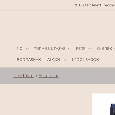
A
20.000 Ft feletti ren
TARTAL
OMHO
Z
NŐI
TÚRA ÉS UTAZÁS
FÉRFI
GYEREK
BŐR TÁSKÁK
AKCIÓK
ÚJDONSÁGOK
Kezdőlap
›
Essential