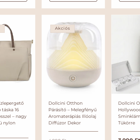
á
á
t
r
é
l
l
t
k
é
á
á
e
k
r
r
l
e
é
s
Akciós
l
s
é
s
vízlepergető
Dollcini Otthon
Dollcini 
 táska 16
Párásító – Melegfényű
Hollywoo
esszel – nagy
Aromaterápiás Illóolaj
Sminklámp
ú nylon
Diffúzor Dekor
Tükörre