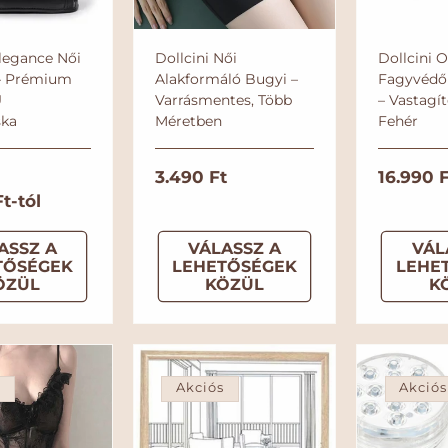
Elegance Női
Dollcini Női
Dollcini 
 – Prémium
Alakformáló Bugyi –
Fagyvédő
U
Varrásmentes, Több
– Vastagít
ska
Méretben
Fehér
A
A
3.490 Ft
N
16.990 F
t-tól
k
k
o
c
c
r
ASSZ A
VÁLASSZ A
VÁL
i
i
m
TŐSÉGEK
LEHETŐSÉGEK
LEHE
ó
ó
á
ÖZÜL
KÖZÜL
K
s
s
l
á
á
á
r
r
r
s
Akciós
Akciós