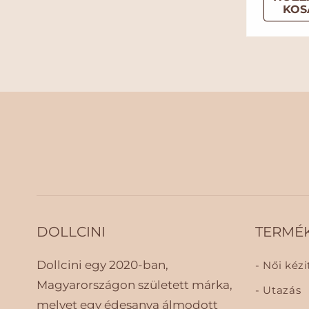
KOS
m
á
l
á
r
DOLLCINI
TERMÉ
Dollcini egy 2020-ban,
Női kézi
Magyarországon született márka,
Utazás
melyet egy édesanya álmodott