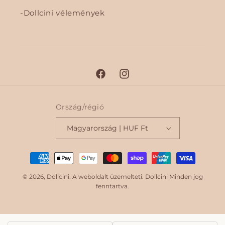
Dollcini vélemények
F
I
a
n
c
s
Ország/régió
e
t
Magyarország | HUF Ft
b
a
o
g
F
o
r
i
k
a
© 2026,
Dollcini
. A weboldalt üzemelteti: Dollcini Minden jog
m
z
fenntartva.
e
t
é