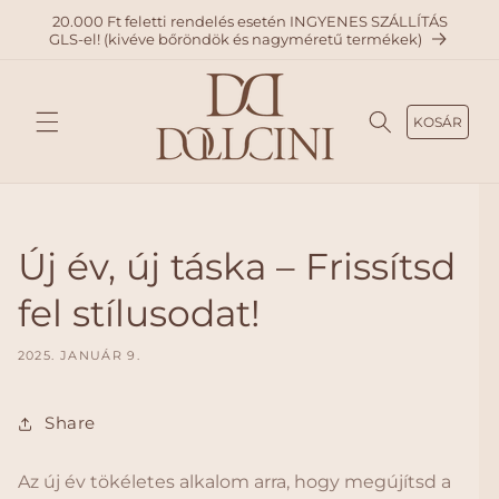
A
20.000 Ft feletti rendelés esetén INGYENES SZÁLLÍTÁS
TARTAL
GLS-el! (kivéve bőröndök és nagyméretű termékek)
OMHO
Z
KOSÁR
Új év, új táska – Frissítsd
fel stílusodat!
2025. JANUÁR 9.
Share
Az új év tökéletes alkalom arra, hogy megújítsd a