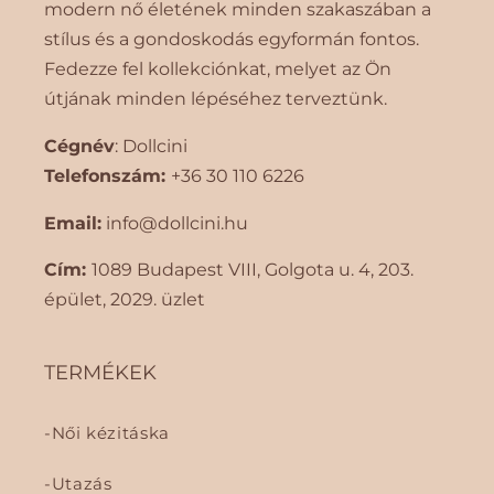
modern nő életének minden szakaszában a
stílus és a gondoskodás egyformán fontos.
Fedezze fel kollekciónkat, melyet az Ön
útjának minden lépéséhez terveztünk.
Cégnév
: Dollcini
Telefonszám:
+36 30 110 6226
Email:
info@dollcini.hu
Cím:
1089 Budapest VIII, Golgota ​​u. 4, 203.
épület, 2029. üzlet
TERMÉKEK
Női kézitáska
Utazás